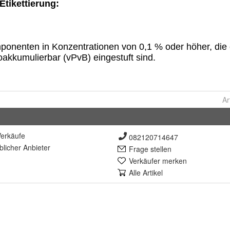
Ar
erkäufe
082120714647
lich
er Anbieter
Frage stellen
Verkäufer merken
Alle Artikel