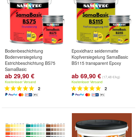
Bodenbeschichtung
Epoxidharz seidenmatte
Bodenversiegelung
Kopfversiegelung SamaBasic
Estrichbeschichtung BS75
BS115 transparent Epoxy
SamaBasic
ab 29,90 €
ab 69,90 €
(17,48 €/kg)
Kostenloser Versand
Kostenloser Versand
2
2