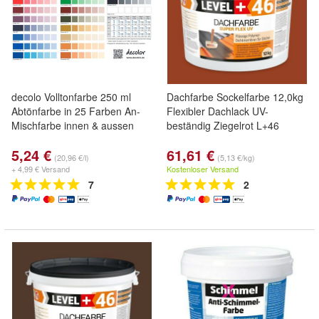
decolo Volltonfarbe 250 ml
Dachfarbe Sockelfarbe 12,0kg
Abtönfarbe in 25 Farben An-
Flexibler Dachlack UV-
Mischfarbe innen & aussen
beständig Ziegelrot L+46
5,24 €
61,61 €
(20,96 €/l)
(5,13 €/kg)
+ 4,99 € Versand
Kostenloser Versand
7
2