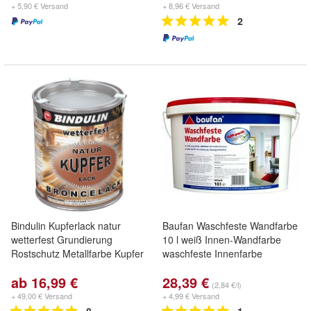
+ 5,90 € Versand
+ 8,96 € Versand
2
Bindulin Kupferlack natur
Baufan Waschfeste Wandfarbe
wetterfest Grundierung
10 l weiß Innen-Wandfarbe
Rostschutz Metallfarbe Kupfer
waschfeste Innenfarbe
ab 16,99 €
28,39 €
(2,84 €/l)
+ 49,00 € Versand
+ 4,99 € Versand