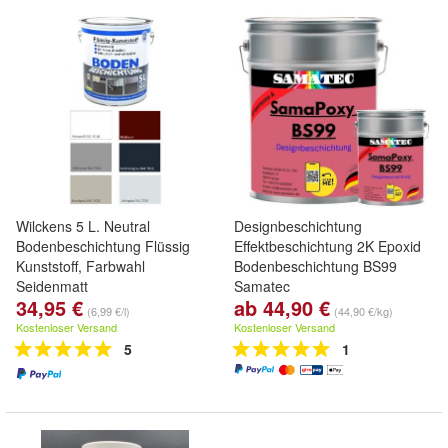
Wilckens 5 L. Neutral
Designbeschichtung
Bodenbeschichtung Flüssig
Effektbeschichtung 2K Epoxid
Kunststoff, Farbwahl
Bodenbeschichtung BS99
Seidenmatt
Samatec
34,95 €
ab 44,90 €
Marmorierungen Farbverlauf
(6,99 €/l)
(44,90 €/kg)
Beschichtung Epoxy
Kostenloser Versand
Kostenloser Versand
Marmoreffekt
5
1
Verlaufsbeschichtung