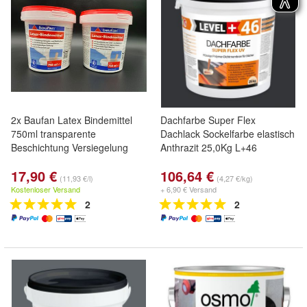
2x Baufan Latex Bindemittel
Dachfarbe Super Flex
750ml transparente
Dachlack Sockelfarbe elastisch
Beschichtung Versiegelung
Anthrazit 25,0Kg L+46
17,90 €
106,64 €
(11,93 €/l)
(4,27 €/kg)
Kostenloser Versand
+ 6,90 € Versand
2
2