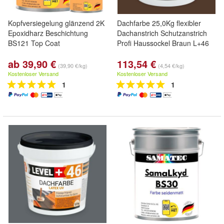
Kopfversiegelung glänzend 2K
Dachfarbe 25,0Kg flexibler
Epoxidharz Beschichtung
Dachanstrich Schutzanstrich
BS121 Top Coat
Profi Haussockel Braun L+46
ab 39,90 €
113,54 €
(39,90 €/kg)
(4,54 €/kg)
Kostenloser Versand
Kostenloser Versand
1
1