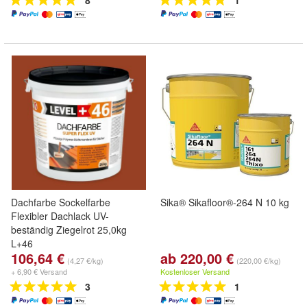
8
1
Dachfarbe Sockelfarbe
Sika® Sikafloor®-264 N 10 kg
Flexibler Dachlack UV-
beständig Ziegelrot 25,0kg
L+46
106,64 €
ab 220,00 €
(4,27 €/kg)
(220,00 €/kg)
+ 6,90 € Versand
Kostenloser Versand
3
1