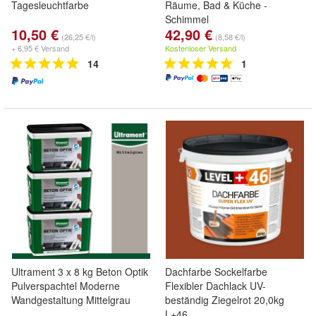
Tagesleuchtfarbe
Räume, Bad & Küche -
Schimmel
10,50 €
42,90 €
(26,25 €/l)
(8,58 €/l)
+ 6,95 € Versand
Kostenloser Versand
14
1
Ultrament 3 x 8 kg Beton Optik
Dachfarbe Sockelfarbe
Pulverspachtel Moderne
Flexibler Dachlack UV-
Wandgestaltung Mittelgrau
beständig Ziegelrot 20,0kg
L+46