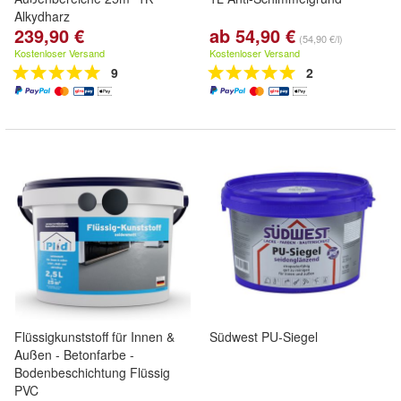
Alkydharz
239,90 €
ab 54,90 €
(54,90 €/l)
Kostenloser Versand
Kostenloser Versand
9
2
Flüssigkunststoff für Innen &
Südwest PU-Siegel
Außen - Betonfarbe -
Bodenbeschichtung Flüssig
PVC