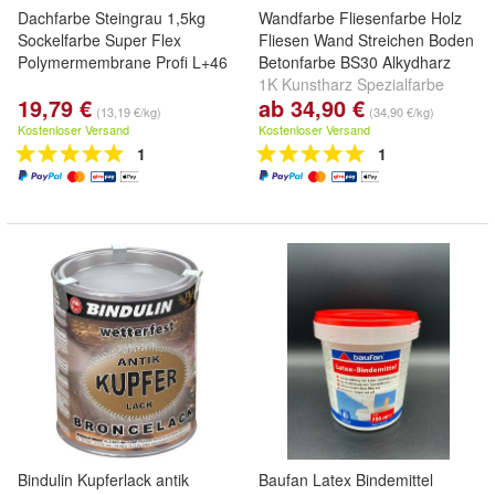
Dachfarbe Steingrau 1,5kg
Wandfarbe Fliesenfarbe Holz
Sockelfarbe Super Flex
Fliesen Wand Streichen Boden
Polymermembrane Profi L+46
Betonfarbe BS30 Alkydharz
1K Kunstharz Spezialfarbe
19,79 €
ab 34,90 €
Bodenbeschichtung
(13,19 €/kg)
(34,90 €/kg)
Terrassenfarbe Balkonfarbe
Kostenloser Versand
Kostenloser Versand
Holzfarbe
1
1
Bindulin Kupferlack antik
Baufan Latex Bindemittel