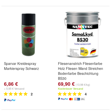
Sparvar Kreidespray
Fliesenanstrich Fliesenfarbe
Markierspray Schwarz
Holz Fliesen Wand Streichen
Bodenfarbe Beschichtung
BS30
6,86 €
69,90 €
1K Kunstharz Spezialfarbe
(13,98 €/kg)
Alkydharz Dachfarbe
+ 5,95 € Versand
Kostenloser Versand
Betonfarbe Wandfarbe
2
4
5kg/25m²