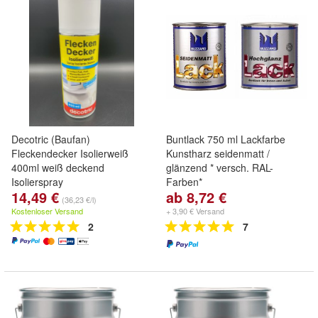
Decotric (Baufan)
Buntlack 750 ml Lackfarbe
Fleckendecker Isolierweiß
Kunstharz seidenmatt /
400ml weiß deckend
glänzend * versch. RAL-
Isolierspray
Farben*
14,49 €
ab 8,72 €
(36,23 €/l)
Kostenloser Versand
+ 3,90 € Versand
2
7