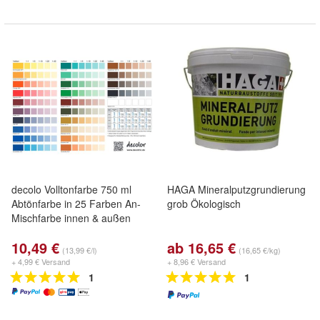
decolo Volltonfarbe 750 ml
HAGA Mineralputzgrundierung
Abtönfarbe in 25 Farben An-
grob Ökologisch
Mischfarbe innen & außen
10,49 €
ab 16,65 €
(13,99 €/l)
(16,65 €/kg)
+ 4,99 € Versand
+ 8,96 € Versand
1
1