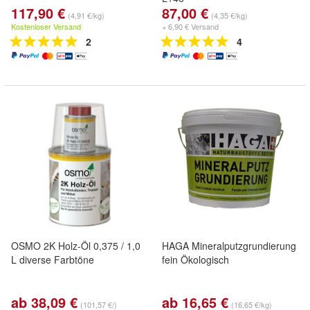
117,90 €
87,00 €
(4,91 €/kg)
(4,35 €/kg)
Kostenloser Versand
+ 6,90 € Versand
2
4
OSMO 2K Holz-Öl 0,375 / 1,0
HAGA Mineralputzgrundierung
L diverse Farbtöne
fein Ökologisch
ab 38,09 €
ab 16,65 €
(101,57 €/)
(16,65 €/kg)