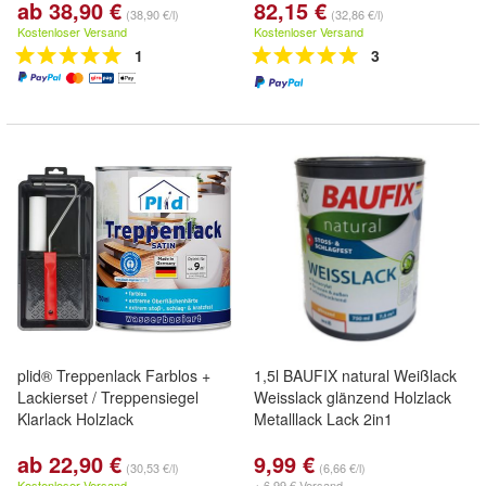
ab 38,90 €
82,15 €
(38,90 €/l)
(32,86 €/l)
Kostenloser Versand
Kostenloser Versand
1
3
plid® Treppenlack Farblos +
1,5l BAUFIX natural Weißlack
Lackierset / Treppensiegel
Weisslack glänzend Holzlack
Klarlack Holzlack
Metalllack Lack 2in1
ab 22,90 €
9,99 €
(30,53 €/l)
(6,66 €/l)
Kostenloser Versand
+ 6,99 € Versand