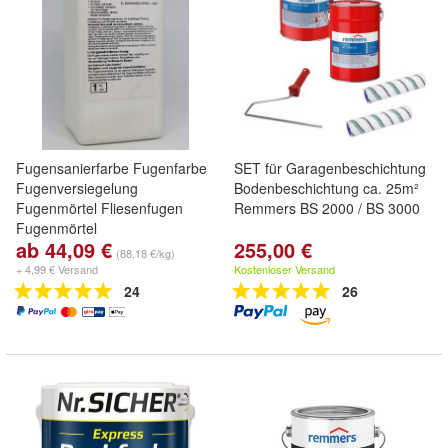
Fugensanierfarbe Fugenfarbe
SET für Garagenbeschichtung
Fugenversiegelung
Bodenbeschichtung ca. 25m²
Fugenmörtel Fliesenfugen
Remmers BS 2000 / BS 3000
Fugenmörtel
ab 44,09 €
255,00 €
(88,18 €/kg)
+ 4,99 € Versand
Kostenloser Versand
24
26