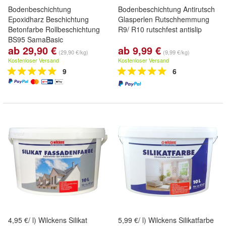
Bodenbeschichtung
Bodenbeschichtung Antirutsch
Epoxidharz Beschichtung
Glasperlen Rutschhemmung
Betonfarbe Rollbeschichtung
R9/ R10 rutschfest antislip
BS95 SamaBasic
ab 29,90 €
ab 9,99 €
Garagenfarbe Werkstattboden
(29,90 €/kg)
(9,99 €/kg)
Betonbeschichtung
Kostenloser Versand
Kostenloser Versand
Estrichversiegelung Epoxy
9
6
Epoxid
4,95 €/ l) Wilckens Silikat
5,99 €/ l) Wilckens Silikatfarbe