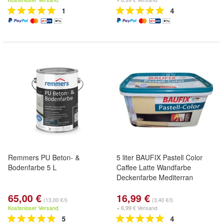
1
4
Remmers PU Beton- &
5 liter BAUFIX Pastell Color
Bodenfarbe 5 L
Caffee Latte Wandfarbe
Deckenfarbe Mediterran
65,00 €
16,99 €
(13,00 €/l)
(3,40 €/l)
Kostenloser Versand
+ 6,99 € Versand
5
4