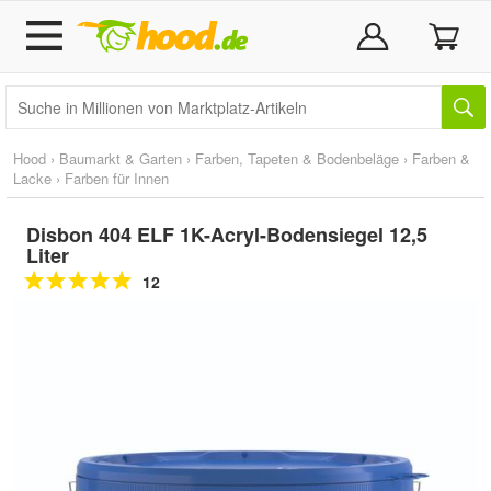
Hood
›
Baumarkt & Garten
›
Farben, Tapeten & Bodenbeläge
›
Farben &
Lacke
›
Farben für Innen
Disbon 404 ELF 1K-Acryl-Bodensiegel 12,5
Liter
12