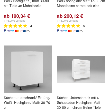
Weiß Hochglanz , matt 30-80
Weiß hochglanz Matt 15-60 cm
cm Tiefe 45 Möbelsockel
Möbelbeine chrom soft clos
ab 180,34 €
ab 200,12 €
+ 16,00 € Versand
+ 18,00 € Versand
4
5
Küchenunterschrank/ Eintürig/
Küchen Unterschrank mit 4
Weiß- Hochglanz/ Matt/ 30-70
Schubladen Hochglanz Matt
cm
30-80 cm chrom Beine Tiefe