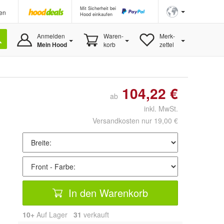
Mit Sicherheit bei
en
Hood einkaufen
Anmelden
Waren-
Merk-
Mein Hood
korb
zettel
104,22 €
ab
inkl. MwSt.
Versandkosten nur 19,00 €
In den Warenkorb
10+
Auf Lager
31
 verkauft