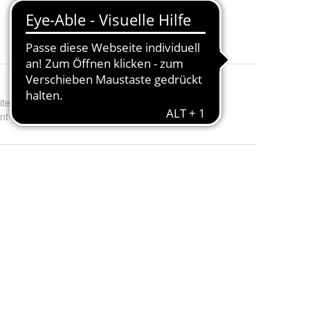
23 Angebote ab 70,39 €
ite
:
30, 40, 50, 60 und 70
nt - Farbe
:
Weiß Matt und Weiß Hochglanz