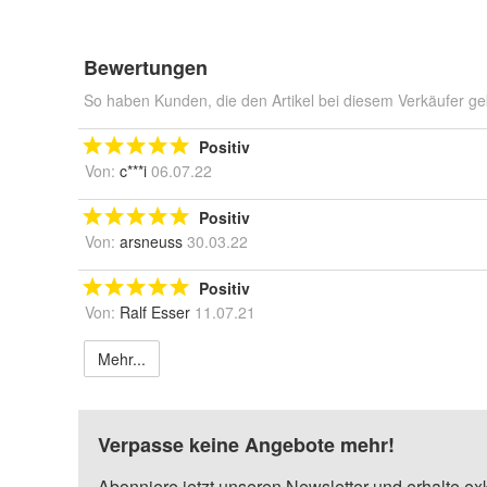
Bewertungen
So haben Kunden, die den Artikel bei diesem Verkäufer ge
Positiv
Von:
c***i
06.07.22
Positiv
Von:
arsneuss
30.03.22
Positiv
Von:
Ralf Esser
11.07.21
Mehr...
Verpasse keine Angebote mehr!
Abonniere jetzt unseren Newsletter und erhalte ex