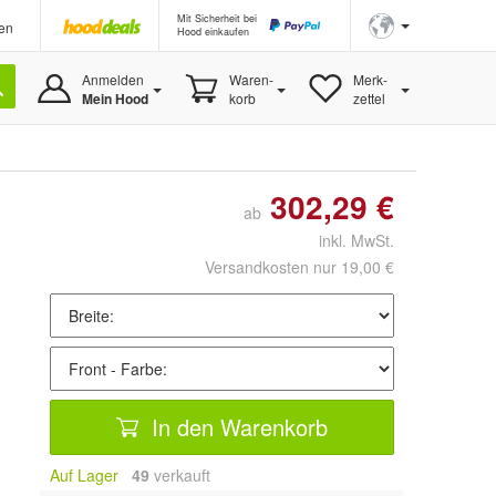
Mit Sicherheit bei
en
Hood einkaufen
Anmelden
Waren-
Merk-
Mein Hood
korb
zettel
302,29 €
ab
inkl. MwSt.
Versandkosten nur 19,00 €
In den Warenkorb
Auf Lager
49
 verkauft