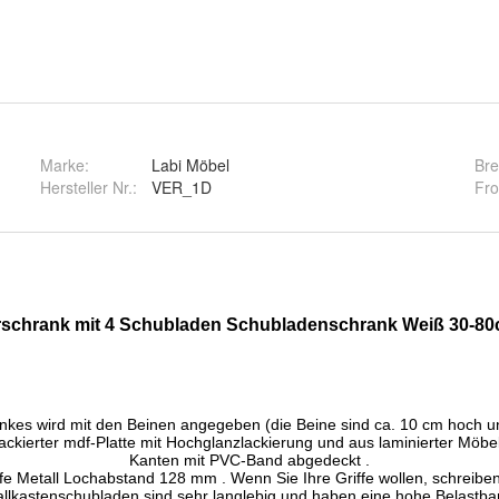
Marke:
Labi Möbel
Bre
Hersteller Nr.:
VER_1D
Fro