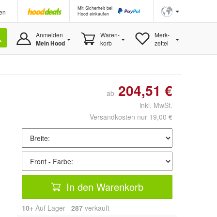
Mit Sicherheit bei
en
Hood einkaufen
Anmelden
Waren-
Merk-
Mein Hood
korb
zettel
204,51 €
ab
inkl. MwSt.
Versandkosten nur 19,00 €
In den Warenkorb
10+
Auf Lager
287
 verkauft