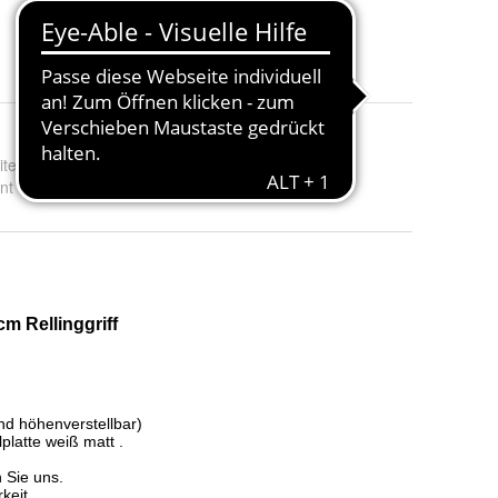
22 Angebote ab 44,50 €
ite
:
30, 40, 50, 60, 70 und 80
nt - Farbe
:
Weiß Matt und Weiß Hochglanz