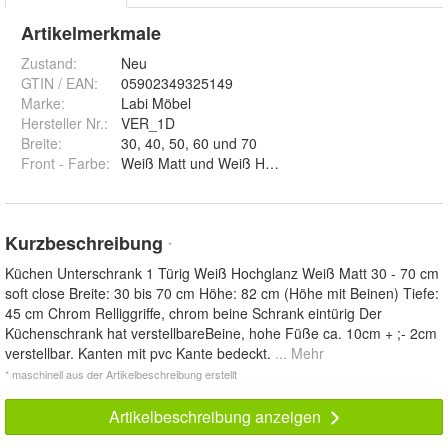
Artikelmerkmale
Zustand:
Neu
GTIN / EAN:
05902349325149
Marke:
Labi Möbel
Hersteller Nr.:
VER_1D
Breite
:
30, 40, 50, 60 und 70
Front - Farbe
:
Weiß Matt und Weiß Hochglanz
Kurzbeschreibung
*
Küchen Unterschrank 1 Türig Weiß Hochglanz Weiß Matt 30 - 70 cm
soft close Breite: 30 bis 70 cm Höhe: 82 cm (Höhe mit Beinen) Tiefe:
45 cm Chrom Relliggriffe, chrom beine Schrank eintürig Der
Küchenschrank hat verstellbareBeine, hohe Füße ca. 10cm + ;- 2cm
verstellbar. Kanten mit pvc Kante bedeckt.
... Mehr
* maschinell aus der Artikelbeschreibung erstellt
Artikelbeschreibung anzeigen