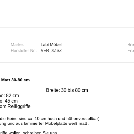
Marke:
Labi Möbel
Bre
Hersteller Nr.:
VER_3ZSZ
Fro