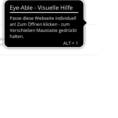
22 Angebote ab 44,50 €
ite
:
30, 40, 50, 60, 70 und 80
nt - Farbe
:
Weiß Matt und Weiß Hochglanz