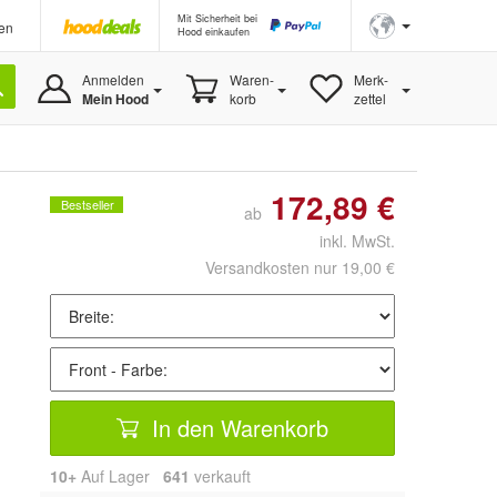
Mit Sicherheit bei
en
Hood einkaufen
Anmelden
Waren-
Merk-
Mein Hood
korb
zettel
172,89 €
Bestseller
ab
inkl. MwSt.
Versandkosten nur 19,00 €
In den Warenkorb
10+
Auf Lager
641
 verkauft