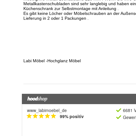
www_labimoebel_de
6681 V
99% positiv
Gewerb