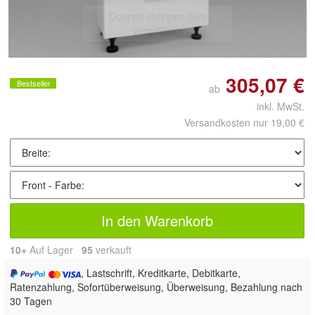
Doppelt antippen zum
vergrößern
305,07 €
Bestseller
ab
inkl. MwSt.
Versandkosten nur 19,00 €
In den Warenkorb
10+
Auf Lager
95
 verkauft
, Lastschrift, Kreditkarte, Debitkarte,
Ratenzahlung, Sofortüberweisung, Überweisung, Bezahlung nach
30 Tagen