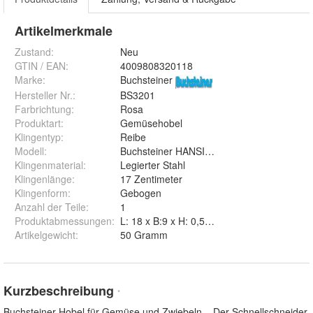
Artikelmerkmale
Zustand:
Neu
GTIN / EAN:
4009808320118
Marke:
Buchsteiner
Hersteller Nr.:
BS3201
Farbrichtung
:
Rosa
Produktart
:
Gemüsehobel
Klingentyp
:
Reibe
Modell
:
Buchsteiner HANSI-Gemüsehobel
Klingenmaterial
:
Legierter Stahl
Klingenlänge
:
17 Zentimeter
Klingenform
:
Gebogen
Anzahl der Teile
:
1
Produktabmessungen
:
L: 18 x B:9 x H: 0,5 cm
Artikelgewicht
:
50 Gramm
Kurzbeschreibung
*
Buchsteiner Hobel für Gemüse und Zwiebeln – Der Schnellschneider