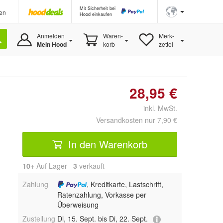
Mit Sicherheit bei
en
Hood einkaufen
Anmelden
Waren-
Merk-
Mein Hood
korb
zettel
28,95 €
inkl. MwSt.
Versandkosten nur 7,90 €
In den Warenkorb
10+
Auf Lager
3
 verkauft
Zahlung
, Kreditkarte, Lastschrift,
Ratenzahlung, Vorkasse per
Überweisung
Zustellung
Di, 15. Sept. bis Di, 22. Sept.