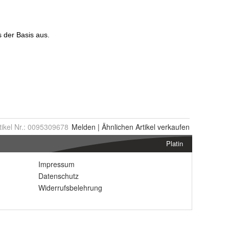
tikel Nr.:
0095309678
Melden
|
Ähnlichen
Artikel verkaufen
Platin
Impressum
Datenschutz
Widerrufsbelehrung