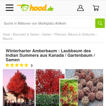
Hood
›
Baumarkt & Garten
›
Garten
›
Pflanzen, Bäume & Sträucher
›
Bäume
Winterharter Amberbaum : Laubbaum des
Indian Summers aus Kanada / Gartenbaum /
Samen
3
Doppelt antippen zum
vergrößern