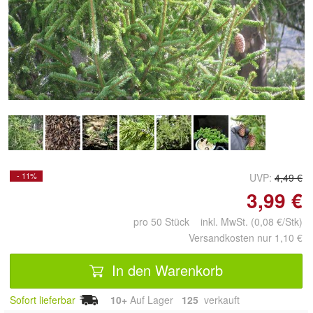
Doppelt antippen zum
vergrößern
- 11%
UVP:
4,49 €
3,99 €
pro 50 Stück inkl. MwSt. (0,08 €/Stk)
Versandkosten nur 1,10 €
In den Warenkorb
Sofort lieferbar
10+
Auf Lager
125
 verkauft