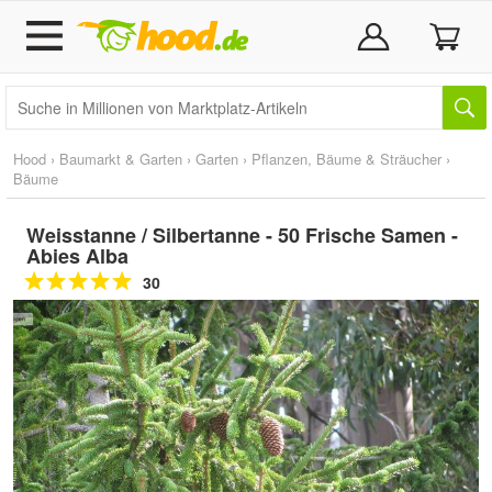
Hood
›
Baumarkt & Garten
›
Garten
›
Pflanzen, Bäume & Sträucher
›
Bäume
Weisstanne / Silbertanne - 50 Frische Samen -
Abies Alba
30