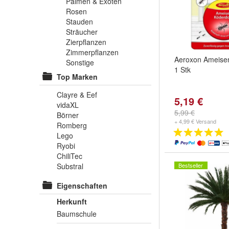
Palmen & Exoten
Rosen
Stauden
Sträucher
Zierpflanzen
Zimmerpflanzen
Aeroxon Ameise
Sonstige
1 Stk
Top Marken
Clayre & Eef
5,19 €
vidaXL
5,99 €
Börner
+ 4,99 € Versand
Romberg
Lego
Ryobi
ChiliTec
Substral
Bestseller
Eigenschaften
Herkunft
Baumschule