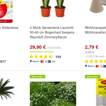
n Köderdose
2 Stück Sansevieria Laurentii
Wühlmauspatr
50-60 cm Bogenhanf bessere
Wühlmausfrei
Raumluft Zimmerpflanze
29,90 €
2,79 €
(14,95 €/Stk)
Kostenloser Versand
2,99 €
104
+ 3,90 € Versand
917
Bestseller
Bestseller