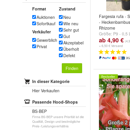
Format
Zustand
Fargesia rufa -
Auktionen
Neu
- Heckenbambus 
Sofortkauf
Wie neu
Rhizome
Sehr gut
Verkäufer
Größe:
P9 - 0,5 L
Gut
ab 4,90 €
Liter
,
C2 - 2 Liter
Gewerblich
(4,
Akzeptabel
...
+ 6,50 € Versand
Privat
Überholt
Defekt
Finden
Bestseller
In dieser Kategorie
Hier Verkaufen
Passende Hood-Shops
BS-BEP
Firma BS-BEP unsere Priorität ist die
Qualität, Design und bestmögliche
Preis-/Leistungsverhältnis