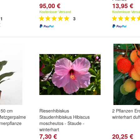
95,00 €
13,95 €
Kostenloser Versand
Kostenloser Vers
1
3
r 50 cm
Riesenhibiskus
2 Pflanzen E
Metzgerpalme
Staudenhibiskus Hibiscus
winterhart du
merpflanze
moscheutos - Staude -
winterhart
7,30 €
20,25 €
Sorte:
XXL Hibiscus 'Fireball'
,