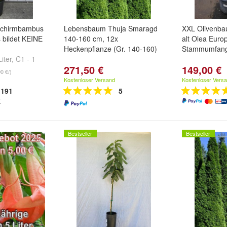
 Schirmbambus
Lebensbaum Thuja Smaragd
XXL Olivenba
bildet KEINE
140-160 cm, 12x
alt Olea Eur
Heckenpflanze (Gr. 140-160)
Stammumfang
iter
,
C1 - 1
271,50 €
149,00 €
und
weitere
90 €/)
Kostenloser Versand
Kostenloser Vers
191
5
Bestseller
Bestseller