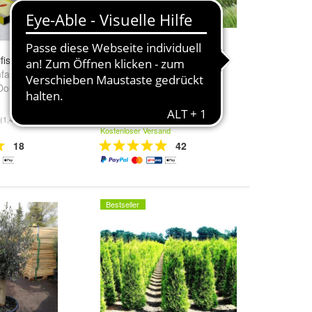
fischenfallen
100 x Festuca gautieri
falle 2x2
,
(Ziergras/ Gräser/
Dose
und
weitere
Stauden)Bärenfellgras
279,60 €
(1,43 €/Stk)
(2,80 €/Stk)
Kostenloser Versand
18
42
Bestseller