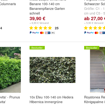
Columnaris
Banane 100-140 cm
Schwarzer S
Bananenpflanze Garten
Größe:
C1 - 1
schnell
cm
und
C5 - 5
39,90 €
ab 27,00 
120 cm
+ 6,90 € Versand
+ 5,90 € Versand
4
25
Bestseller
Bestseller
vita' - Prunus
10x Efeu 100-140 cm Hedera
Roystonea Re
ita'
Hibernica immergrüne
Königspalme 