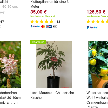
kdicht
Kletterpflanzen für eine 3
m
,
60-90 cm
,
Meter
35,00 €
126,50 €
anzen im Topf
69 €/)
Kostenloser Versand
Kostenloser Vers
47
13
Bestseller
hododendron
Litchi Mauricio - Chinesische
Winterhärteste
nta® 30-40cm
Kirsche
Welt ! winterh
 micranthum
Orangenbaum 
Pflanze