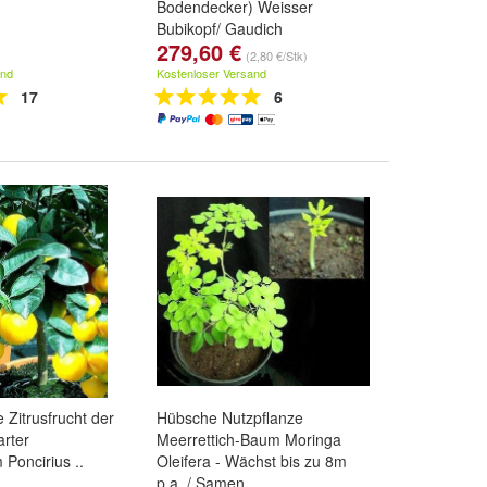
Bodendecker) Weisser
Bubikopf/ Gaudich
279,60 €
(2,80 €/Stk)
and
Kostenloser Versand
17
6
 Zitrusfrucht der
Hübsche Nutzpflanze
arter
Meerrettich-Baum Moringa
Poncirius ..
Oleifera - Wächst bis zu 8m
p.a. / Samen