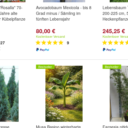
Rosalla" 70-
Avocadobaum Mexicola - bis 8
Lebensbaum 
Jahre alte
Grad minus / Sämling im
200-225 cm, 
er Kübelpflanze
fünften Lebensjahr
Heckenpflanze
80,00 €
245,25 €
Kostenloser Versand
Kostenloser Vers
27
9
Bestseller
Bestseller
resse
Musa Basjoo winterharte
Fargesia nitid