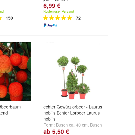
6,99 €
and
Kostenloser Versand
150
72
rdbeerbaum
echter Gewürzlorbeer - Laurus
ftend
nobilis Echter Lorbeer Laurus
nobilis
Form:
Busch ca. 40 cm
,
Busch
ab 5,50 €
ca. 100-110 cm
,
Stämmchen