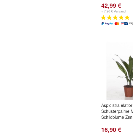
42,99 €
+ 7,90 € Versand
Aspidistra elatio
Schusterpalme 
Schildblume Zim
16,90 €