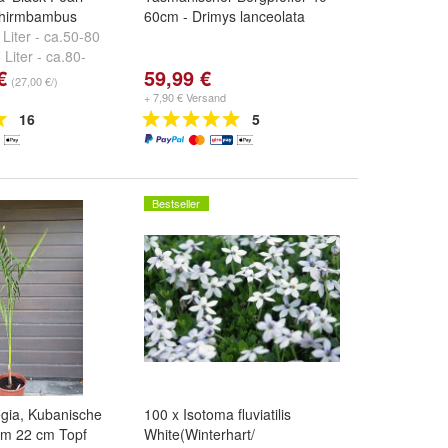
chirmbambus
60cm - Drimys lanceolata
 Liter - ca.50-80
 Liter - ca.80-
€
59,99 €
(27,00 €/)
+ 7,90 € Versand
16
5
Bestseller
gia, Kubanische
100 x Isotoma fluviatilis
im 22 cm Topf
White(Winterhart/