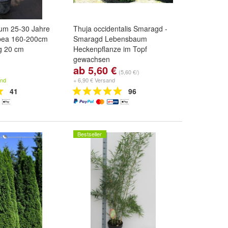
um 25-30 Jahre
Thuja occidentalis Smaragd -
opea 160-200cm
Smaragd Lebensbaum
 20 cm
Heckenpflanze im Topf
gewachsen
ab 5,60 €
Größe:
P10,50 - 1 Liter ca. 45
,
(5,60 €/)
ca. 50 cm
,
80-100 cm
und
and
+ 6,90 € Versand
weitere ...
41
96
Bestseller