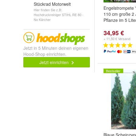
Stückrad Motorwelt
Engelstrompete "
Hier finden Sie z.B:
110 cm große 2 
Hochdruckreiniger STIHL RE 80 -
No Kärcher
Pflanze im 5 Lit
34,95 €
+ 11,50 € Versand
Jetzt in 5 Minuten deinen eigenen
Hood-Shop einrichten.
Jetzt einrichten
Bestseller
Blaue Scheinzyp