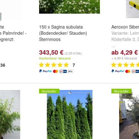
te
150 x Sagina subulata
Aeroxon Siber
 Palmrinde! -
(Bodendecker/ Stauden)
Variante:
Leim
egrenzt
Sternmoos
Köderfalle 3
,
...
343,50 €
ab 4,29 €
dere
(2,29 €/Stk)
henk -
Kostenloser Versand
+ 4,99 € Versand
ter Palmen
36
7
Bestseller
Bestseller