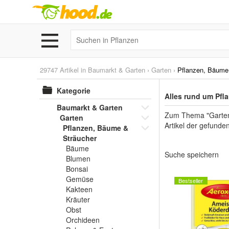
29747 Artikel in
Baumarkt & Garten
›
Garten
›
Pflanzen, Bäume
Kategorie
Alles rund um Pfl
Baumarkt & Garten
Zum Thema "Garten",
Garten
Artikel der gefunde
Pflanzen, Bäume &
Sträucher
Bäume
Suche speichern
Blumen
Bonsai
Gemüse
Bestseller
Kakteen
Kräuter
Obst
Orchideen