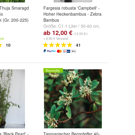
Thuja Smaragd
Fargesia robusta 'Campbell' -
5x
Hoher Heckenbambus - Zebra
 (Gr. 200-225)
Bambus
Größe:
C1-1 Liter / 50-60 cm
,
ab 12,00 €
C10-10 Liter / 160-180 cm
und
(12,00 €/)
C5-5 Liter / 80-100 cm
and
+ 6,90 € Versand
10
41
Bestseller
a 'Black Pearl' -
Tasmanischer Bergpfeffer 40-