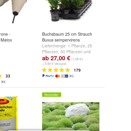
one -
Buchsbaum 25 cm Strauch
 Matox
Buxus sempervirens
Liefermenge:
1 Pflanze
,
25
Pflanzen
,
50 Pflanzen
und
ab 27,00 €
weitere ...
(1,08 €/)
+ 5,90 € Versand
179
33
Bestseller