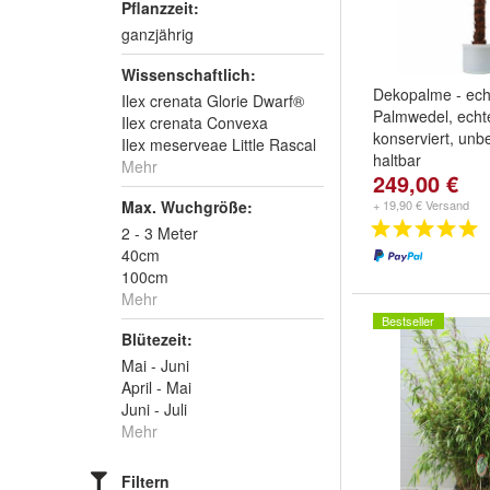
Pflanzzeit:
ganzjährig
Wissenschaftlich:
Dekopalme - ech
Ilex crenata Glorie Dwarf®
Palmwedel, echte
Ilex crenata Convexa
konserviert, unb
Ilex meserveae Little Rascal
haltbar
Mehr
249,00 €
Das ganz beson
Weihnachtsgesc
Max. Wuchgröße:
+ 19,90 € Versand
Weihnachten un
2 - 3 Meter
40cm
100cm
Mehr
Bestseller
Blütezeit:
Mai - Juni
April - Mai
Juni - Juli
Mehr
Filtern