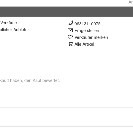
Ar
Verkäufe
06313110075
lich
er Anbieter
Frage stellen
Verkäufer merken
Alle Artikel
kauft haben, den Kauf bewertet.