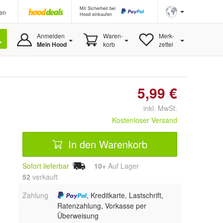
Mit Sicherheit bei
en
Hood einkaufen
Anmelden
Waren-
Merk-
Mein Hood
korb
zettel
5,99 €
inkl. MwSt.
Kostenloser Versand
In den Warenkorb
Sofort lieferbar
10+
Auf Lager
52
 verkauft
Zahlung
, Kreditkarte, Lastschrift,
Ratenzahlung, Vorkasse per
Überweisung