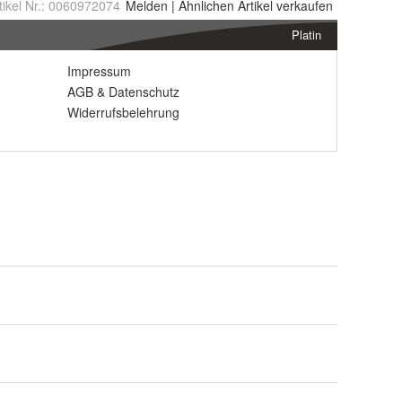
tikel Nr.:
0060972074
Melden
|
Ähnlichen
Artikel verkaufen
Platin
Impressum
AGB
&
Datenschutz
Widerrufsbelehrung