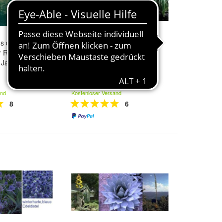
s der Welt :
stammbildender winterharter
r Riesenkaktus
Mexikanischer Grasbaum /
Jahre alt /
Agave / Kaktus / Samen
5,99 €
and
Kostenloser Versand
8
6