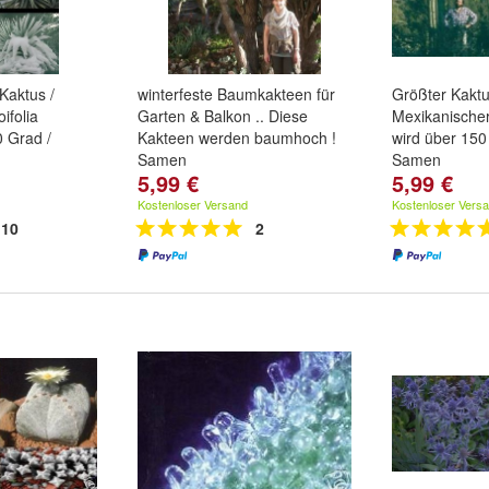
Kaktus /
winterfeste Baumkakteen für
Größter Kaktu
ifolia
Garten & Balkon .. Diese
Mexikanische
0 Grad /
Kakteen werden baumhoch !
wird über 150 
Samen
Samen
5,99 €
5,99 €
Kostenloser Versand
Kostenloser Vers
10
2