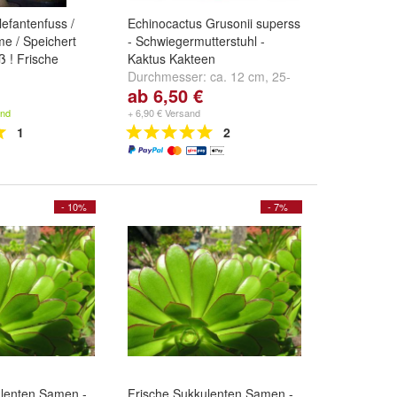
lefantenfuss /
Echinocactus Grusonii superss
me / Speichert
- Schwiegermutterstuhl -
 ! Frische
Kaktus Kakteen
Durchmesser:
ca. 12 cm
,
25-
ab 6,50 €
30 cm
und
35-40 cm
and
+ 6,90 € Versand
1
2
- 10%
- 7%
ulenten Samen -
Frische Sukkulenten Samen -