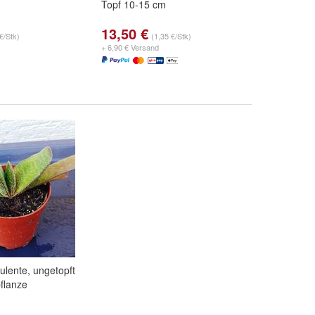
Topf 10-15 cm
13,50 €
€/Stk)
(1,35 €/Stk)
+ 6,90 € Versand
ulente, ungetopft
pflanze