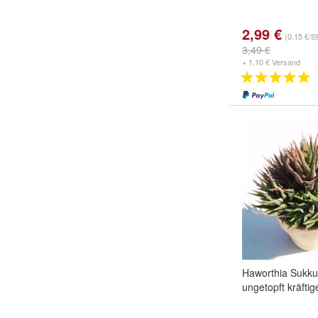
2,99 €
(0,15 €/S
3,49 €
+ 1,10 € Versand
Haworthia Sukku
ungetopft kräfti