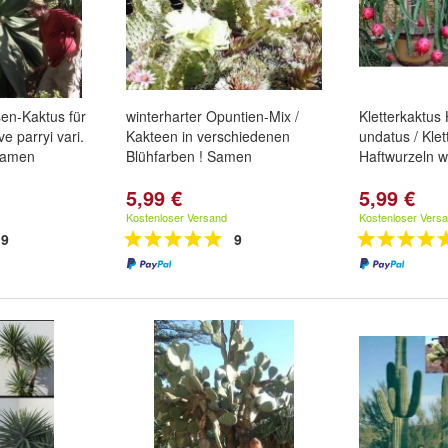
sen-Kaktus für
winterharter Opuntien-Mix /
Kletterkaktus
e parryi vari.
Kakteen in verschiedenen
undatus / Klet
Samen
Blühfarben ! Samen
Haftwurzeln w
5,99 €
5,99 €
Kostenloser Versand
Kostenloser Vers
9
9