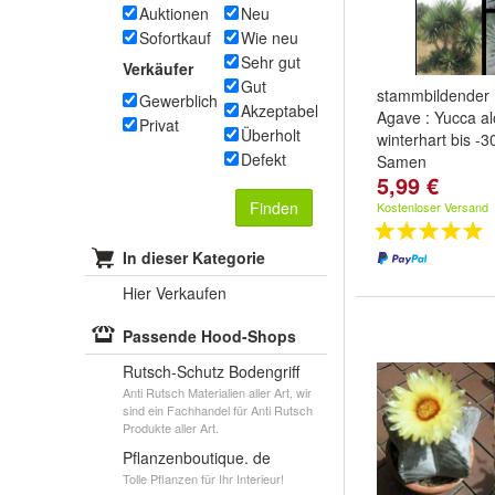
Auktionen
Neu
Sofortkauf
Wie neu
Sehr gut
Verkäufer
Gut
stammbildender 
Gewerblich
Akzeptabel
Agave : Yucca alo
Privat
Überholt
winterhart bis -3
Defekt
Samen
5,99 €
Finden
Kostenloser Versand
In dieser Kategorie
Hier Verkaufen
Passende Hood-Shops
Rutsch-Schutz Bodengriff
Anti Rutsch Materialien aller Art, wir
sind ein Fachhandel für Anti Rutsch
Produkte aller Art.
Pflanzenboutique. de
Tolle Pflanzen für Ihr Interieur!