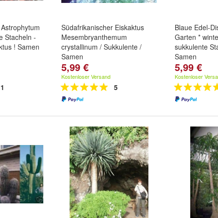
 Astrophytum
Südafrikanischer Eiskaktus
Blaue Edel-Dis
e Stacheln -
Mesembryanthemum
Garten * winte
ktus ! Samen
crystallinum / Sukkulente /
sukkulente St
Samen
Samen
5,99 €
5,99 €
Kostenloser Versand
Kostenloser Vers
1
5