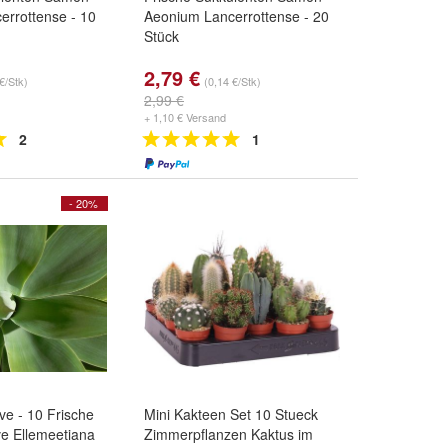
errottense - 10
Aeonium Lancerrottense - 20
Stück
2,79 €
€/Stk)
(0,14 €/Stk)
2,99 €
+ 1,10 € Versand
2
1
- 20%
e - 10 Frische
Mini Kakteen Set 10 Stueck
e Ellemeetiana
Zimmerpflanzen Kaktus im