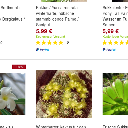
Sortiment :
Kaktus / Yucca rostrata -
Sukkulenter E
winterharte, hübsche
Pony-Tail-Pal
& Bergkaktus /
stammbildende Palme /
Wasser im Fuß
Saatgut
Samen
5,99 €
5,99 €
Kostenloser Versand
Kostenloser Vers
2
2
- 20%
me - 10
Winterharter Kaktus für den
Frische Sukk