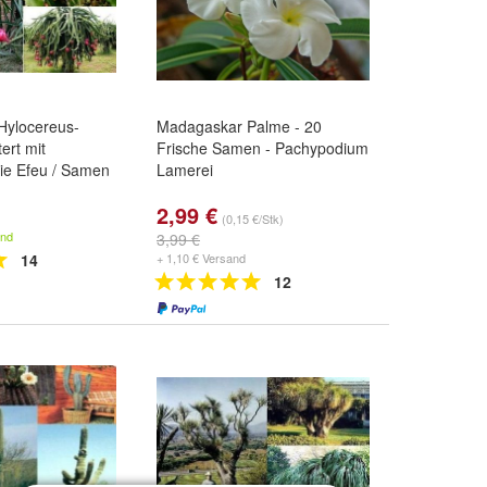
 Hylocereus-
Madagaskar Palme - 20
tert mit
Frische Samen - Pachypodium
ie Efeu / Samen
Lamerei
2,99 €
(0,15 €/Stk)
and
3,99 €
14
+ 1,10 € Versand
12