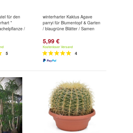
tel für den
winterharter Kaktus Agave
rhart *
parryi für Blumentopf & Garten
achelpflanze /
/ blaugrüne Blätter / Samen
5,99 €
and
Kostenloser Versand
5
4