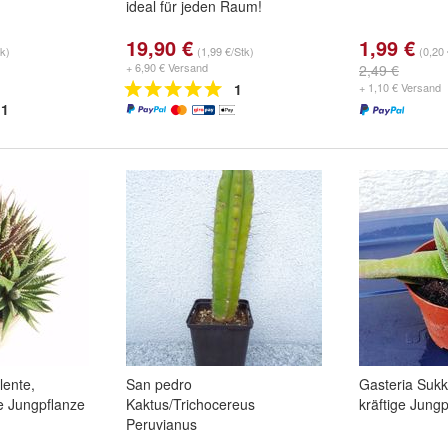
ideal für jeden Raum!
19,90 €
1,99 €
tk)
(1,99 €/Stk)
(0,20 
+ 6,90 € Versand
2,49 €
1
+ 1,10 € Versand
1
lente,
San pedro
Gasteria Sukk
ge Jungpflanze
Kaktus/Trichocereus
kräftige Jung
Peruvianus