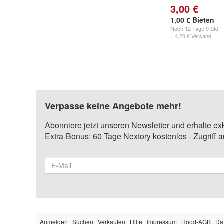
3,00 €
1,00 € Bieten
Noch
12 Tage 9 Std.
+ 4,20 € Versand
Verpasse keine Angebote mehr!
Abonniere jetzt unseren Newsletter und erhalte ex
Extra-Bonus: 60 Tage Nextory kostenlos - Zugriff 
Anmelden
Suchen
Verkaufen
Hilfe
Impressum
Hood-AGB
Da