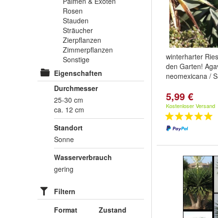
Palmen & Exoten
Rosen
Stauden
Sträucher
Zierpflanzen
Zimmerpflanzen
winterharter Rie
Sonstige
den Garten! Agav
Eigenschaften
neomexicana / 
Durchmesser
5,99 €
25-30 cm
Kostenloser Versand
ca. 12 cm
Standort
Sonne
Wasserverbrauch
gering
Filtern
Format
Zustand