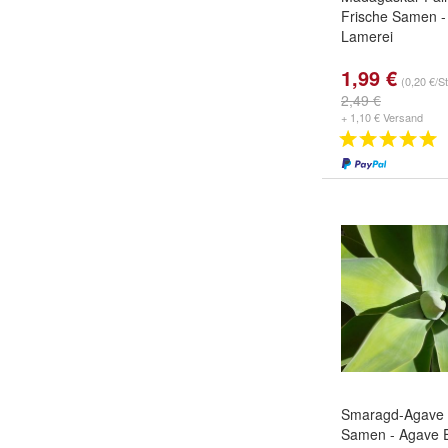
Frische Samen 
Lamerei
1,99 €
(0,20 €/S
2,49 €
+ 1,10 € Versand
Smaragd-Agave -
Samen - Agave E