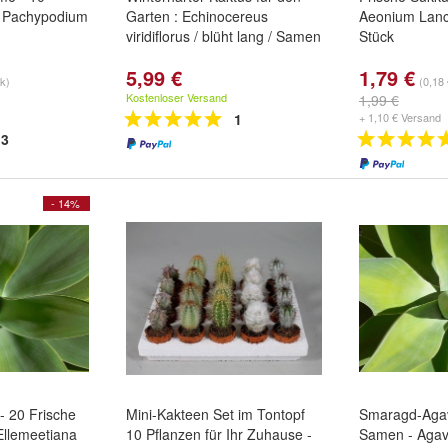
- Pachypodium
Garten : Echinocereus
Aeonium Lanc
viridiflorus / blüht lang / Samen
Stück
5,99 €
1,79 €
tk)
(0,18 
Kostenloser Versand
1,99 €
1
+ 1,10 € Versand
3
- 14%
 20 Frische
Mini-Kakteen Set im Tontopf
Smaragd-Agav
llemeetiana
10 Pflanzen für Ihr Zuhause -
Samen - Agav