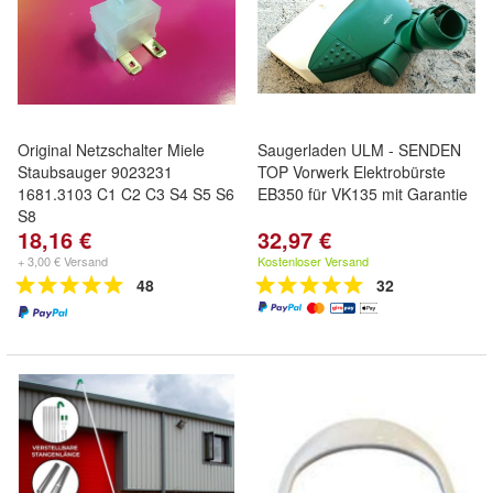
Original Netzschalter Miele
Saugerladen ULM - SENDEN
Staubsauger 9023231
TOP Vorwerk Elektrobürste
1681.3103 C1 C2 C3 S4 S5 S6
EB350 für VK135 mit Garantie
S8
18,16 €
32,97 €
+ 3,00 € Versand
Kostenloser Versand
48
32