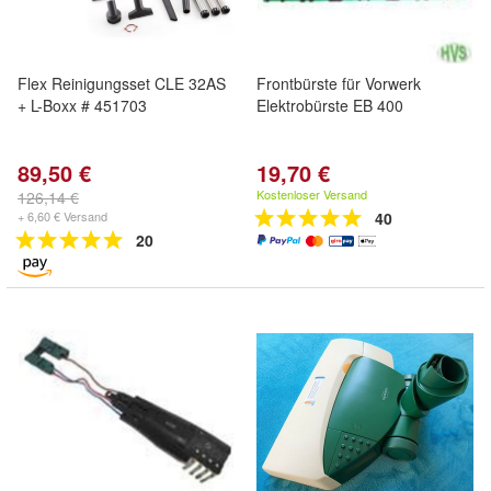
Flex Reinigungsset CLE 32AS
Frontbürste für Vorwerk
+ L-Boxx # 451703
Elektrobürste EB 400
89,50 €
19,70 €
Kostenloser Versand
126,14 €
+ 6,60 € Versand
40
20