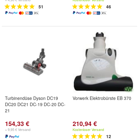
51
46
Turbinendüse Dyson DC19
Vorwerk Elektrobürste EB 370
DC20 DC21 DC-19 DC-20 DC-
21
154,33 €
210,94 €
+ 9,95 € Versand
Kostenloser Versand
12