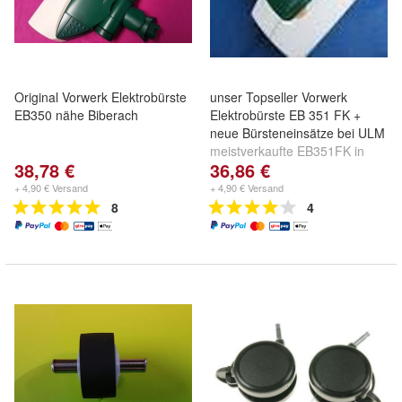
Original Vorwerk Elektrobürste
unser Topseller Vorwerk
EB350 nähe Biberach
Elektrobürste EB 351 FK +
neue Bürsteneinsätze bei ULM
meistverkaufte EB351FK in
38,78 €
36,86 €
unseren Shops bereits über
950x verkauft
+ 4,90 € Versand
+ 4,90 € Versand
8
4