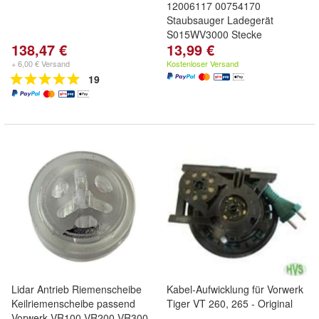
12006117 00754170
Staubsauger Ladegerät
S015WV3000 Stecke
138,47 €
13,99 €
+ 6,00 € Versand
Kostenloser Versand
19
Lidar Antrieb Riemenscheibe
Kabel-Aufwicklung für Vorwerk
Keilriemenscheibe passend
Tiger VT 260, 265 - Original
Vorwerk VR100 VR200 VR300