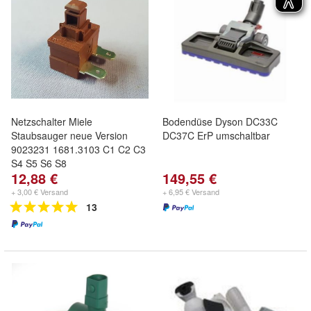
Netzschalter Miele
Bodendüse Dyson DC33C
Staubsauger neue Version
DC37C ErP umschaltbar
9023231 1681.3103 C1 C2 C3
S4 S5 S6 S8
12,88 €
149,55 €
+ 3,00 € Versand
+ 6,95 € Versand
13