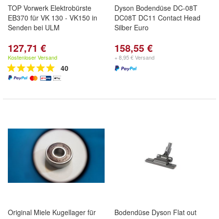
TOP Vorwerk Elektrobürste
Dyson Bodendüse DC-08T
EB370 für VK 130 - VK150 in
DC08T DC11 Contact Head
Senden bei ULM
Silber Euro
127,71 €
158,55 €
Kostenloser Versand
+ 8,95 € Versand
40
Original Miele Kugellager für
Bodendüse Dyson Flat out