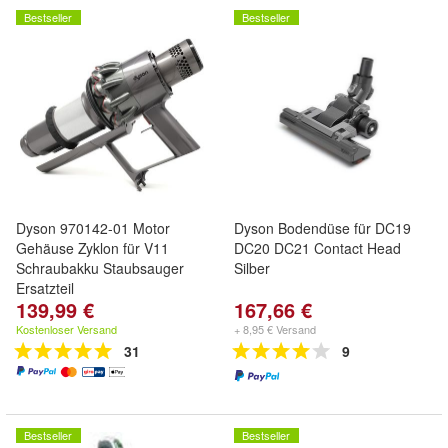
Bestseller
Bestseller
Dyson 970142-01 Motor
Dyson Bodendüse für DC19
Gehäuse Zyklon für V11
DC20 DC21 Contact Head
Schraubakku Staubsauger
Silber
Ersatzteil
139,99 €
167,66 €
Kostenloser Versand
+ 8,95 € Versand
31
9
Bestseller
Bestseller