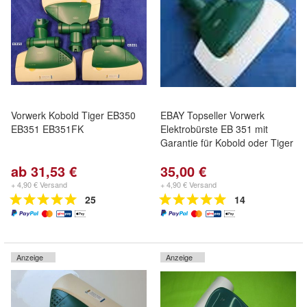
Vorwerk Kobold Tiger EB350
EBAY Topseller Vorwerk
EB351 EB351FK
Elektrobürste EB 351 mit
Garantie für Kobold oder Tiger
ab 31,53 €
35,00 €
+ 4,90 € Versand
+ 4,90 € Versand
25
14
Anzeige
Anzeige