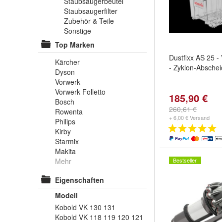
Staubsaugerbeutel
Staubsaugerfilter
Zubehör & Teile
Sonstige
Top Marken
Dustfixx AS 25 -
Kärcher
- Zyklon-Abschei
Dyson
Vorwerk
Vorwerk Folletto
185,90 €
Bosch
260,61 €
Rowenta
+ 6,00 € Versand
Philips
Kirby
Starmix
Makita
Mehr
Bestseller
Eigenschaften
Modell
Kobold VK 130 131
Kobold VK 118 119 120 121