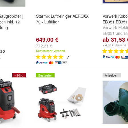
augroboter |
Starmix Luftreiniger AEROXX
Vorwerk Kobo
ch inkl. 12
70 - Luftfilter
EB351 EB35
tung
Vorwerk Elekt
EB351
und
E
649,00 €
ab 31,53 
+ 4,90 € Versand
772,31 €
20
Kostenloser Versand
7
- 10%
Bestseller
Anzeige