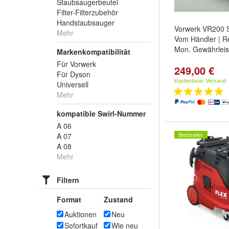
Staubsaugerbeutel
Filter-Filterzubehör
Handstaubsauger
Vorwerk VR200 S
Mehr
Vom Händler | Re
Mon. Gewährleis
Markenkompatibilität
Für Vorwerk
249,00 €
Für Dyson
Kostenloser Versand
Universell
Mehr
kompatible Swirl-Nummer
A 06
Bestseller
A 07
A 08
Mehr
Filtern
Format
Zustand
Auktionen
Neu
Sofortkauf
Wie neu