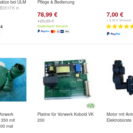
sätze bei ULM
Pflege & Bedienung
EB351FK in
78,99 €
7,00 €
ereits über
+ 2,00 € Versand
129,99 €
4
Kostenloser Versand
Vorwerk
Platine für Vorwerk Kobold VK
Motor mit Ant
 350 mit
200
Elektrobürste
000 mal