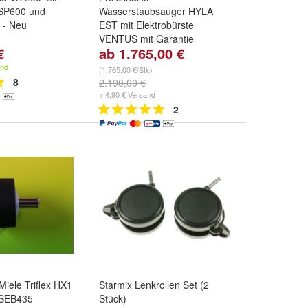
SP600 und
Wasserstaubsauger HYLA
 - Neu
EST mit Elektrobürste
VENTUS mit Garantie
€
ab 1.765,00 €
Hyla EST:
zwei Jahre Garantie
und
drei Jahre Garantie
and
(1.765,00 €/Stk)
8
2.190,00 €
+ 4,90 € Versand
2
Miele Triflex HX1
Starmix Lenkrollen Set (2
SEB435
Stück)