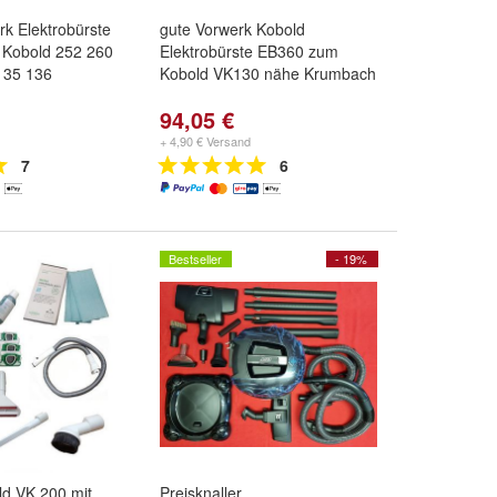
k Elektrobürste
gute Vorwerk Kobold
 Kobold 252 260
Elektrobürste EB360 zum
135 136
Kobold VK130 nähe Krumbach
94,05 €
+ 4,90 € Versand
7
6
Bestseller
- 19%
ld VK 200 mit
Preisknaller