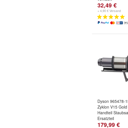
32,49 €
+ 4,90 € Versand
Dyson 965478-1
Zyklon V15 Gold
Handteil Staubs
Ersatzteil
179,99 €