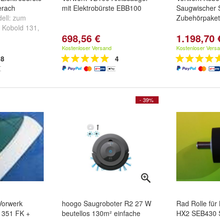
erach
mit Elektrobürste EBB100
Saugwischer 
ell:
zum
Zubehörpaket
 Kobold 131
,
698,56 €
1.198,70 
und
weitere
Kostenloser Versand
Kostenloser Vers
8
4
- 39%
Vorwerk
hoogo Saugroboter R2 27 W
Rad Rolle für 
B 351 FK +
beutellos 130m² einfache
HX2 SEB430 