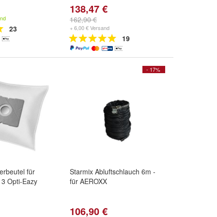
138,47 €
and
162,90 €
23
+ 6,00 € Versand
19
- 17%
rbeutel für
Starmix Abluftschlauch 6m -
13 Opti-Eazy
für AEROXX
106,90 €