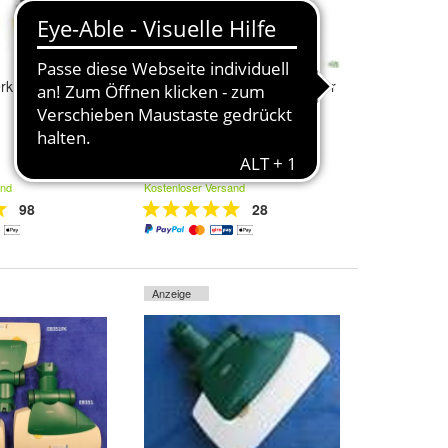
werk Kobold VK
Motor für Vorwerk Akkusauger
VB 100
194,35 €
and
Kostenloser Versand
98
28
Anzeige