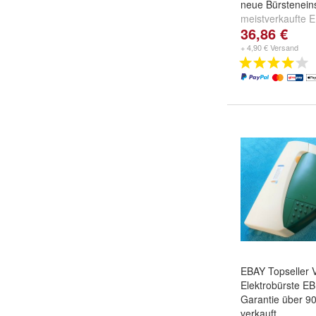
neue Bürstenein
meistverkaufte 
36,86 €
unseren Shops b
950x verkauft
+ 4,90 € Versand
EBAY Topseller 
Elektrobürste EB
Garantie über 9
verkauft