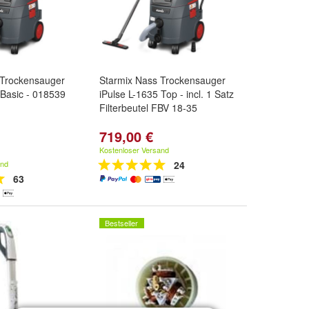
 Trockensauger
Starmix Nass Trockensauger
 Basic - 018539
iPulse L-1635 Top - incl. 1 Satz
Filterbeutel FBV 18-35
719,00 €
Kostenloser Versand
and
24
63
Bestseller