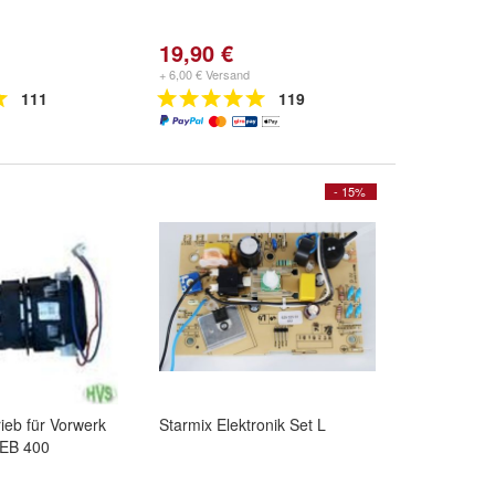
19,90 €
+ 6,00 € Versand
111
119
- 15%
rieb für Vorwerk
Starmix Elektronik Set L
 EB 400