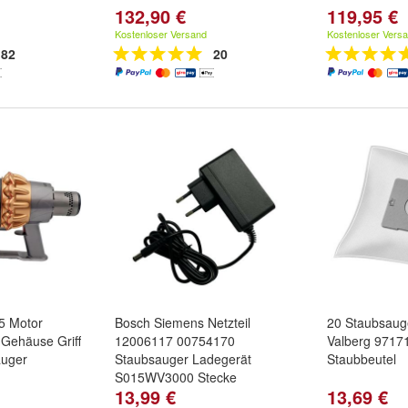
132,90 €
119,95 €
Kostenloser Versand
Kostenloser Vers
82
20
5 Motor
Bosch Siemens Netzteil
20 Staubsauge
 Gehäuse Griff
12006117 00754170
Valberg 9717
auger
Staubsauger Ladegerät
Staubbeutel
S015WV3000 Stecke
13,99 €
13,69 €