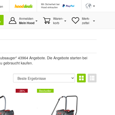
Mit Sicherheit bei
en
Hood einkaufen
Anmelden
Waren-
Merk-
Mein Hood
korb
zettel
taubsauger" 43964 Angebote. Die Angebote starten bei
du gebraucht kaufen.
- 26%
Bestseller