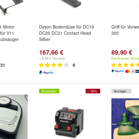
1 Motor
Dyson Bodendüse für DC19
Griff für Vor
für V11
DC20 DC21 Contact Head
200
aubsauger
Silber
167,66 €
89,90 €
+ 8,95 € Versand
Kostenloser Vers
31
9
Bestseller
- 16%
Anzeige