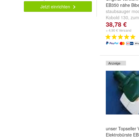
EB350 nähe Bib
Jetzt einrichten
staubsauger mod
Kobold 130
,
zum
38,78 €
zum Kobold 135
...
+ 4,90 € Versand
Anzeige
unser Topseller 
Elektrobürste E