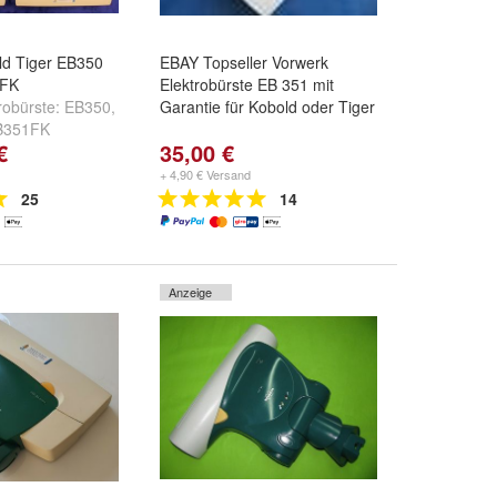
ld Tiger EB350
EBAY Topseller Vorwerk
1FK
Elektrobürste EB 351 mit
robürste:
EB350
,
Garantie für Kobold oder Tiger
B351FK
€
35,00 €
+ 4,90 € Versand
25
14
Anzeige