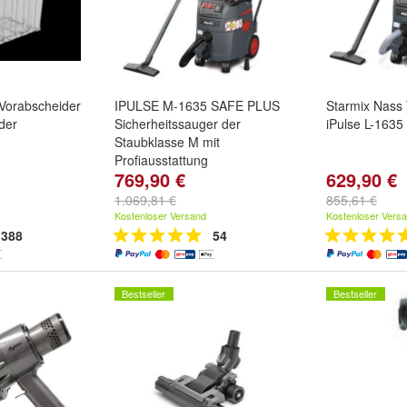
 Vorabscheider
IPULSE M-1635 SAFE PLUS
Starmix Nass
der
Sicherheitssauger der
iPulse L-1635
Staubklasse M mit
Profiausstattung
769,90 €
629,90 €
1.069,81 €
855,61 €
Kostenloser Versand
Kostenloser Vers
388
54
Bestseller
Bestseller