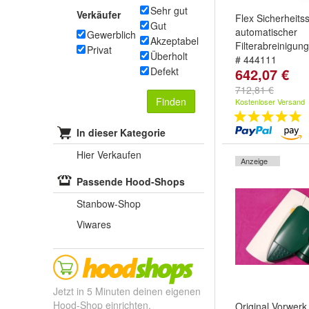
Sehr gut
Verkäufer
Flex Sicherheits
Gut
automatischer
Gewerblich
Akzeptabel
Filterabreinigun
Privat
Überholt
# 444111
Defekt
642,07 €
712,81 €
Finden
Kostenloser Versand
In dieser Kategorie
Hier Verkaufen
Anzeige
Passende Hood-Shops
Stanbow-Shop
Viwares
Jetzt in 5 Minuten deinen eigenen
Hood-Shop einrichten.
Original Vorwerk