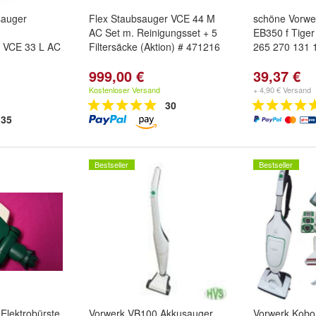
sauger
Flex Staubsauger VCE 44 M
schöne Vorwer
AC Set m. Reinigungsset + 5
EB350 f Tiger
g VCE 33 L AC
Filtersäcke (Aktion) # 471216
265 270 131 
999,00 €
39,37 €
Kostenloser Versand
+ 4,90 € Versand
30
35
Bestseller
Bestseller
 Elektrobürste
Vorwerk VB100 Akkusauger
Vorwerk Kobo