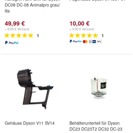
DC08 DC-08 Animalpro grau/
lila
49,99 €
10,00 €
+ 8,95 € Versand
+ 4,90 € Versand
1
1
Gehäuse Dyson V11 SV14
Behälterunterteil für Dyson
DC23 DC23T2 DC32 DC-23