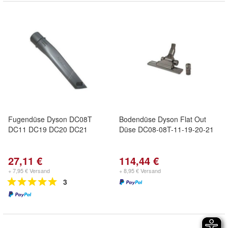
Fugendüse Dyson DC08T
Bodendüse Dyson Flat Out
DC11 DC19 DC20 DC21
Düse DC08-08T-11-19-20-21
27,11 €
114,44 €
+ 7,95 € Versand
+ 8,95 € Versand
3