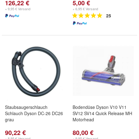
126,22 €
5,00 €
+ 9,95 € Versand
+ 6,95 € Versand
25
Staubsaugerschlauch
Bodendüse Dyson V10 V11
Schlauch Dyson DC-26 DC26
SV12 SV14 Quick Release MH
grau
Motorhead
90,22 €
80,00 €
+ 8,95 € Versand
+ 9,95 € Versand