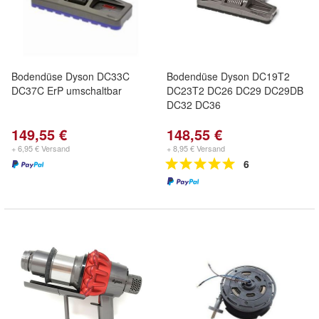
Bodendüse Dyson DC33C
Bodendüse Dyson DC19T2
DC37C ErP umschaltbar
DC23T2 DC26 DC29 DC29DB
DC32 DC36
149,55 €
148,55 €
+ 6,95 € Versand
+ 8,95 € Versand
6