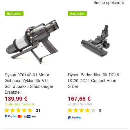
Suche speichern
Bestseller
Bestseller
Dyson 970142-01 Motor
Dyson Bodendüse für DC19
Gehäuse Zyklon für V11
DC20 DC21 Contact Head
Schraubakku Staubsauger
Silber
Ersatzteil
139,99 €
167,66 €
Kostenloser Versand
+ 8,95 € Versand
31
9