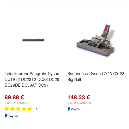
Teleskoprohr Saugrohr Dyson
Bodendüse Dyson CY23 CY-23
DC19T2 DC23T2 DC26 DC29
Big Ball
DC29DB DC36AP DC37
89,88 €
148,33 €
+ 8,95 € Versand
+ 8,95 € Versand
1