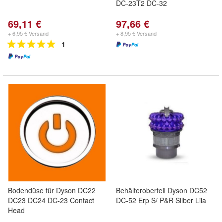
DC-23T2 DC-32
69,11 €
97,66 €
+ 6,95 € Versand
+ 8,95 € Versand
1
Bodendüse für Dyson DC22
Behälteroberteil Dyson DC52
DC23 DC24 DC-23 Contact
DC-52 Erp S/ P&R Silber Lila
Head