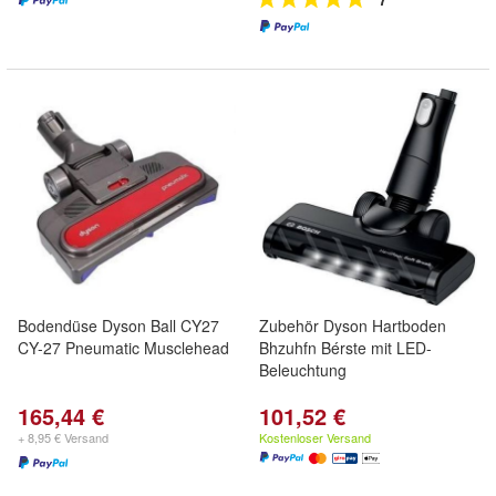
Bodendüse Dyson Ball CY27
Zubehör Dyson Hartboden
CY-27 Pneumatic Musclehead
Bhzuhfn Bérste mit LED-
Beleuchtung
165,44 €
101,52 €
+ 8,95 € Versand
Kostenloser Versand