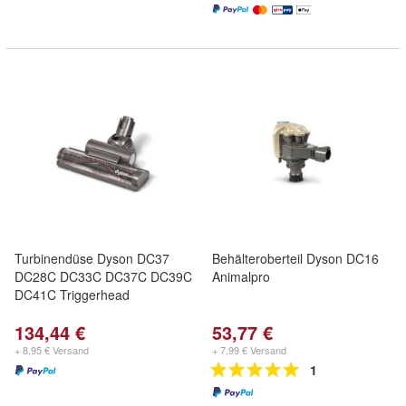
Turbinendüse Dyson DC37
Behälteroberteil Dyson DC16
DC28C DC33C DC37C DC39C
Animalpro
DC41C Triggerhead
134,44 €
53,77 €
+ 8,95 € Versand
+ 7,99 € Versand
1