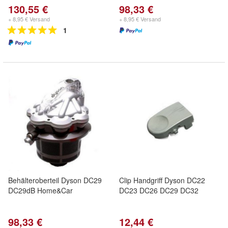
130,55 €
98,33 €
+ 8,95 € Versand
+ 8,95 € Versand
1
Behälteroberteil Dyson DC29
Clip Handgriff Dyson DC22
DC29dB Home&Car
DC23 DC26 DC29 DC32
98,33 €
12,44 €