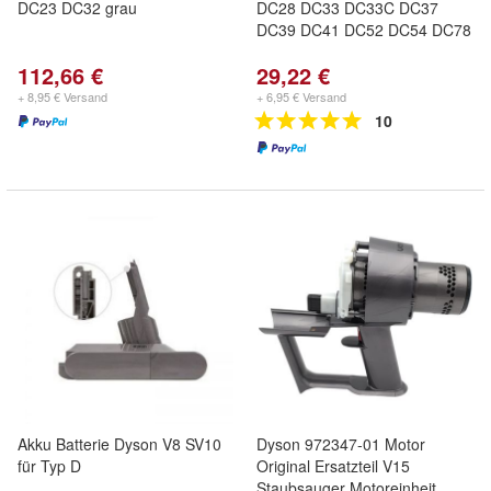
DC23 DC32 grau
DC28 DC33 DC33C DC37
DC39 DC41 DC52 DC54 DC78
112,66 €
29,22 €
+ 8,95 € Versand
+ 6,95 € Versand
10
Akku Batterie Dyson V8 SV10
Dyson 972347-01 Motor
für Typ D
Original Ersatzteil V15
Staubsauger Motoreinheit