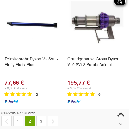
Teleskoprohr Dyson V6 SV06
Grundgehäuse Gross Dyson
Fluffy Fluffy Plus
V10 SV12 Purple Animal
77,66 €
195,77 €
+ 8,95 € Versand
+ 9,95 € Versand
3
6
848 Artikel auf 18 Seiten
1
2
3