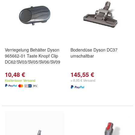
Verriegelung Behälter Dyson
Bodendüse Dyson DC37
965662-01 Taste Knopf Clip
umschaltbar
DC62/SV03/SV05/SV06/SV09
10,48 €
145,55 €
Kostenloser Versand
+ 8,95 € Versand