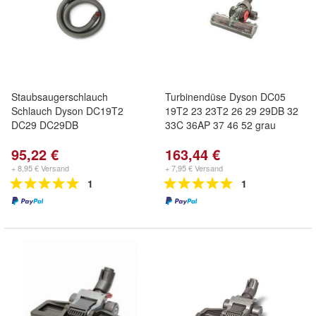
Staubsaugerschlauch
Turbinendüse Dyson DC05
Schlauch Dyson DC19T2
19T2 23 23T2 26 29 29DB 32
DC29 DC29DB
33C 36AP 37 46 52 grau
95,22 €
163,44 €
+ 8,95 € Versand
+ 7,95 € Versand
1
1