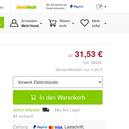
Mit Sicherheit bei
en
Hood einkaufen
Anmelden
Waren-
Merk-
Mein Hood
korb
zettel
31,53 €
ab
inkl. MwSt.
Versandkosten nur 4,90 €
In den Warenkorb
Sofort lieferbar
10+
Auf Lager
27
 verkauft
Zahlung
, Lastschrift,