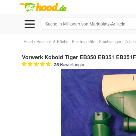
Hood
›
Haushalt & Küche
›
Elektrogeräte
›
Staubsauger
›
Zubehö
Vorwerk Kobold Tiger EB350 EB351 EB351
25
Bewertungen