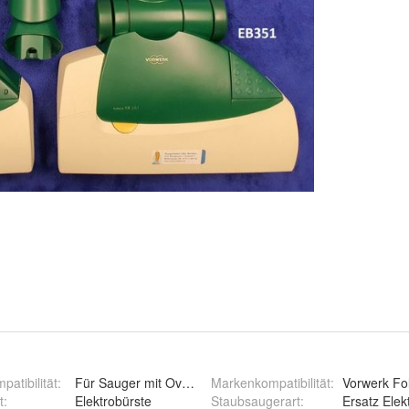
patibilität
:
Für Sauger mit Ovalanschluß
Markenkompatibilität
:
Vorwerk Fol
t
:
Elektrobürste
Staubsaugerart
:
Ersatz Elek