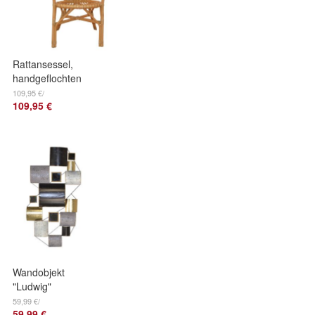
Rattansessel,
handgeflochten
109,95 €/
109,95 €
Wandobjekt
"Ludwig"
59,99 €/
59,99 €