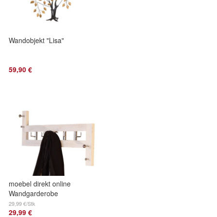
Wandobjekt "Lisa"
59,90 €
moebel direkt online
Wandgarderobe
Garderobe
29,99 €/Stk
29,99 €