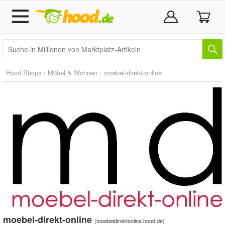
Hood Shops
›
Möbel & Wohnen
›
moebel-direkt-online
moebel-direkt-online
(
moebeldirektonline.hood.de
)