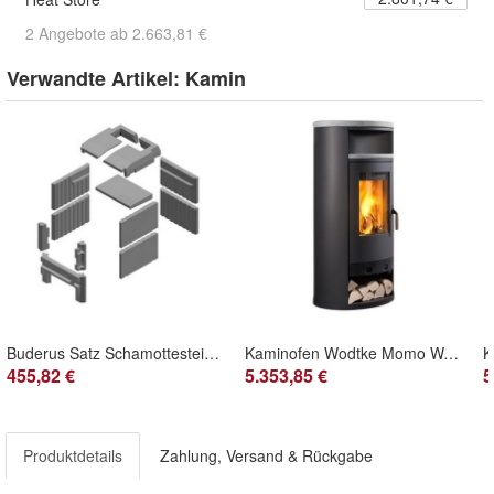
2 Angebote ab 2.663,81 €
Verwandte Artikel:
Kamin
Buderus Satz Schamottesteine kompl für Heizeinsatz Thermoplus H207 / H everp
Kaminofen Wodtke Momo Water+ wassergeführt 8 kW Speckstein Dekorplatte 099104
455,82 €
5.353,85 €
5
Produktdetails
Zahlung, Versand & Rückgabe