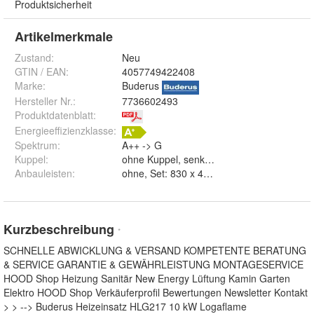
Produktsicherheit
Artikelmerkmale
Zustand:
Neu
GTIN / EAN:
4057749422408
Marke:
Buderus
Hersteller Nr.:
7736602493
Produktdatenblatt
:
Energieeffizienzklasse:
Spektrum
:
A++ -> G
Kuppel
:
Anbauleisten
:
ohne, Set: 830 x 480 mm und Se
Kurzbeschreibung
*
SCHNELLE ABWICKLUNG & VERSAND KOMPETENTE BERATUNG
& SERVICE GARANTIE & GEWÄHRLEISTUNG MONTAGESERVICE
HOOD Shop Heizung Sanitär New Energy Lüftung Kamin Garten
Elektro HOOD Shop Verkäuferprofil Bewertungen Newsletter Kontakt
> > --> Buderus Heizeinsatz HLG217 10 kW Logaflame