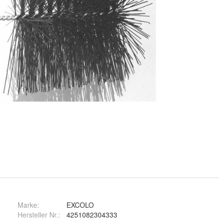
Marke:
EXCOLO
Hersteller Nr.:
4251082304333