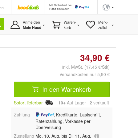
Mit Sicherheit bei
en
Hood einkaufen
Anmelden
Waren-
Merk-
Mein Hood
korb
zettel
34,90 €
inkl. MwSt. (17,45 €/Stk)
Versandkosten nur 5,90 €
In den Warenkorb
Sofort lieferbar
10+
Auf Lager
2
 verkauft
Zahlung
, Kreditkarte, Lastschrift,
Ratenzahlung, Vorkasse per
Überweisung
Zustellung
Mo, 10. Aug. bis Di, 11. Aug.