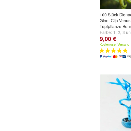
100 Stück Diona
Giant Clip Venusf
Topfpflanze Bons
Farbe:
1
,
2
,
3
u
9,00 €
Kostenloser Versand