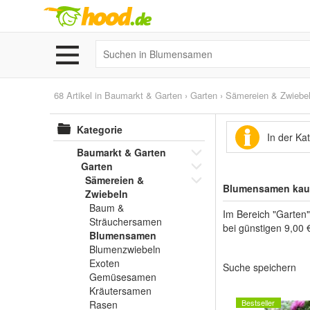
68 Artikel in
Baumarkt & Garten
›
Garten
›
Sämereien & Zwiebe
Kategorie
In der K
Baumarkt & Garten
Garten
Sämereien &
Blumensamen kauf
Zwiebeln
Baum &
Im Bereich "Garten
Sträuchersamen
bei günstigen 9,00 €
Blumensamen
Blumenzwiebeln
Exoten
Suche speichern
Gemüsesamen
Kräutersamen
Bestseller
Rasen