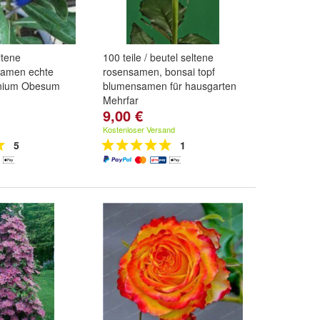
ltene
100 teile / beutel seltene
Samen echte
rosensamen, bonsai topf
enium Obesum
blumensamen für hausgarten
Mehrfar
9,00 €
und
weitere ...
Farbe:
1
,
2
,
3
und
weitere ...
Kostenloser Versand
5
1