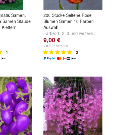
ematis Samen,
200 Stücke Seltene Rose
e Samen Staude
Blumen Samen 10 Farben
Klettern
Auswahl
Farbe:
1
,
2
,
3
und
weitere ...
9,00 €
und
weitere ...
+ 5,00 € Versand
1
2