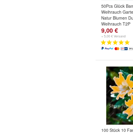
50Pcs Glück B
Weihrauch Garte
Natur Blumen D
Weihrauch T2P
9,00 €
Farbe:
1
,
2
,
3
u
+ 5,00 € Versand
100 Stück 10 Fa