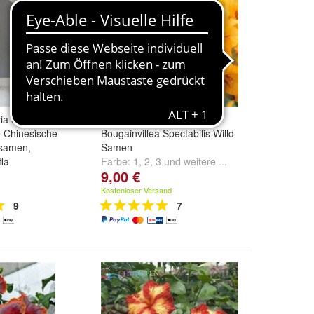
via Samen,
Mehrjährige Blume Bunte
 Chinesische
Bougainvillea Spectabilis Willd
nsamen,
Samen
la
Farbe:
1
,
2
,
3
und
weitere ...
9,00 €
und
weitere ...
Kostenloser Versand
9
7