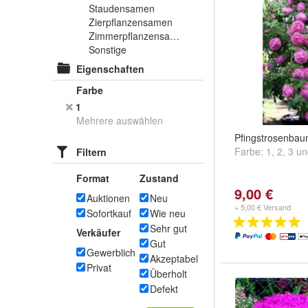
Staudensamen
Zierpflanzensamen
Zimmerpflanzensamen
Sonstige
Eigenschaften
Farbe
1
Mehrere auswählen
Pfingstrosenba
Farbe:
1
,
2
,
3
u
Filtern
Format
Zustand
9,00 €
Auktionen
Neu
+ 5,00 € Versand
Sofortkauf
Wie neu
Sehr gut
Verkäufer
Gut
Gewerblich
Akzeptabel
Privat
Überholt
Defekt