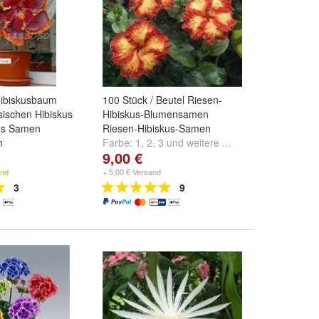
ibiskusbaum
100 Stück / Beutel Riesen-
ischen Hibiskus
Hibiskus-Blumensamen
us Samen
Riesen-Hibiskus-Samen
m
Farbe:
1
,
2
,
3
und
weitere ...
9,00 €
und
weitere ...
and
+ 5,00 € Versand
3
9