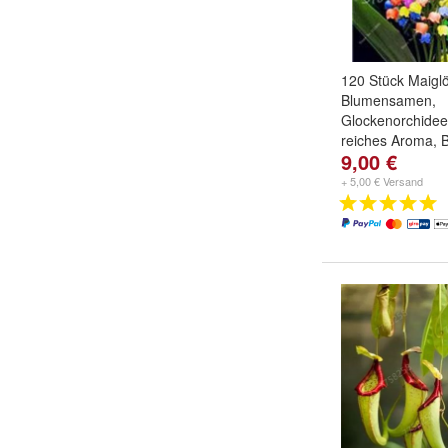
120 Stück Maigl
Blumensamen,
Glockenorchide
reiches Aroma, 
9,00 €
Farbe:
1
,
2
,
3
u
+ 5,00 € Versand