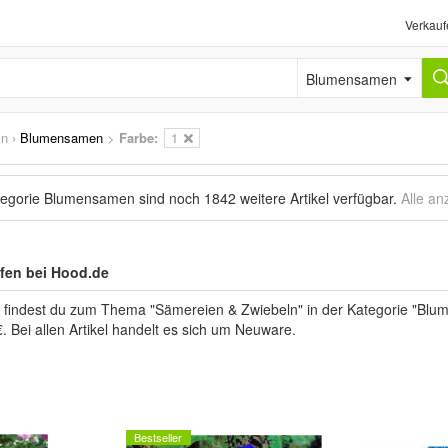
Verkauf
Blumensamen
ln
›
Blumensamen
>
Farbe:
1
ategorie Blumensamen sind noch
1842 weitere Artikel
verfügbar.
Alle an
en bei Hood.de
" findest du zum Thema "Sämereien & Zwiebeln" in der Kategorie "Blu
. Bei allen Artikel handelt es sich um Neuware.
Bestseller