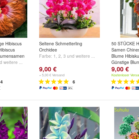
ge Hibiscus
Seltene Schmetterling
50 STÜCKE H
ibiscus
Orchidee
Samen Chines
Blumensamen
Farbe:
1
,
2
,
3
und
weitere ...
Blume Hibisk
nd
weitere ...
Günstige Blu
9,00 €
9,00 €
Farbe:
1
,
2
,
3
+ 5,00 € Versand
Kostenloser Vers
4
6