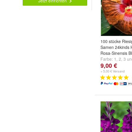
Jetzt einrichten
100 stücke Riesi
Samen 24kinds H
Rosa-Sinensis 
Farbe:
1
,
2
,
3
u
9,00 €
+ 5,00 € Versand