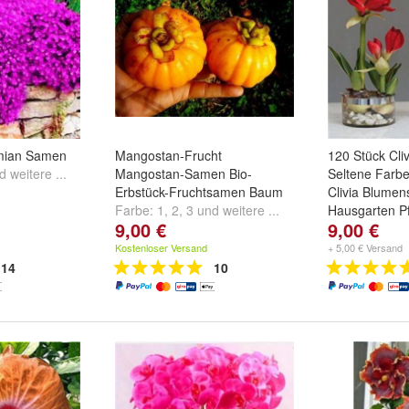
mian Samen
Mangostan-Frucht
120 Stück Cli
nd
weitere ...
Mangostan-Samen Bio-
Seltene Farbe
Erbstück-Fruchtsamen Baum
Clivia Blume
Farbe:
1
,
2
,
3
und
weitere ...
Hausgarten Pf
9,00 €
9,00 €
Farbe:
1
,
2
,
3
Kostenloser Versand
+ 5,00 € Versand
14
10