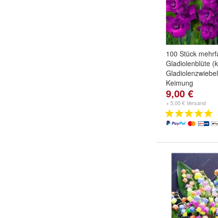
100 Stück mehrf
Gladiolenblüte (
Gladiolenzwiebe
Keimung
9,00 €
Farbe:
1
,
2
,
3
u
+ 5,00 € Versand