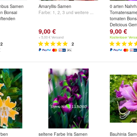
ambus Samen
Amaryllis-Samen
0 arten Nahrh
n Bonsai
Farbe:
1
,
2
,
3
und
weitere ...
Tomatensamen
uftenden
tomaten Bons
Delicious Ge
9,00 €
9,00 €
nd
weitere ...
Farbe:
1
,
2
,
3
+ 5,00 € Versand
Kostenloser Vers
2
2
rben
seltene Farbe Iris Samen
Bauhinia Sam