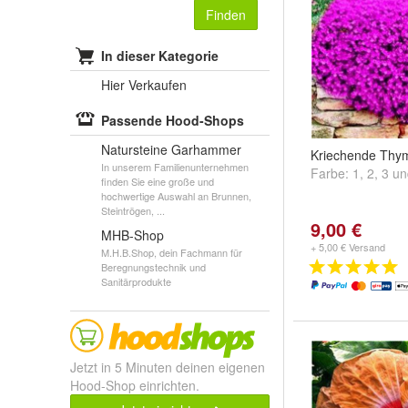
Finden
In dieser Kategorie
Hier Verkaufen
Passende Hood-Shops
Natursteine Garhammer
Kriechende Thy
In unserem Familienunternehmen
Farbe:
1
,
2
,
3
u
finden Sie eine große und
hochwertige Auswahl an Brunnen,
Steintrögen, ...
9,00 €
MHB-Shop
+ 5,00 € Versand
M.H.B.Shop, dein Fachmann für
Beregnungstechnik und
Sanitärprodukte
Jetzt in 5 Minuten deinen eigenen
Hood-Shop einrichten.