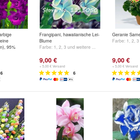
arbige
Frangipani, hawaiianische Lei-
Geranie Same
keine
Blume
Farbe:
1
,
2
,
3
ln), 95%
Farbe:
1
,
2
,
3
und
weitere ...
9,00 €
9,00 €
nd
weitere ...
+ 5,00 € Versand
+ 5,00 € Versand
6
6