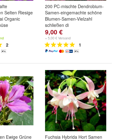
afte
200 PC-mischte Dendrobium-
 Selten Riesige
Samen-eingemachte schöne
ai Organic
Blumen-Samen-Vielzahl
müse
schließen di
9,00 €
und
weitere ...
Farbe:
1
,
2
,
3
und
weitere ...
and
+ 5,00 € Versand
2
1
en Ewige Grüne
Fuchsia Hybrida Hort Samen