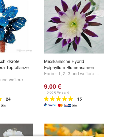
schildkröte
Mexikanische Hybrid
era Topfpflanze
Epiphyllum Blumensamen
Farbe:
1
,
2
,
3
und
weitere ...
und
weitere ...
9,00 €
+ 5,00 € Versand
24
15