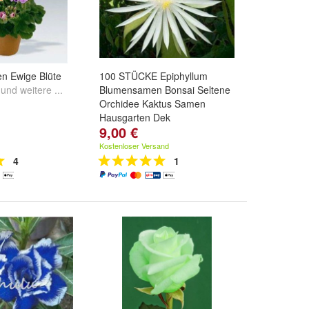
n Ewige Blüte
100 STÜCKE Epiphyllum
und
weitere ...
Blumensamen Bonsai Seltene
Orchidee Kaktus Samen
Hausgarten Dek
9,00 €
Farbe:
1
,
2
,
3
und
weitere ...
Kostenloser Versand
4
1