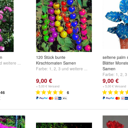
um
120 Stück bunte
seltene palm 
nd
weitere ...
Kirschtomaten Samen
Blätter Monst
Farbe:
1
,
2
,
3
und
weitere ...
Samen
Farbe:
1
,
2
,
3
9,00 €
9,00 €
+ 5,00 € Versand
+ 5,00 € Versand
46
6