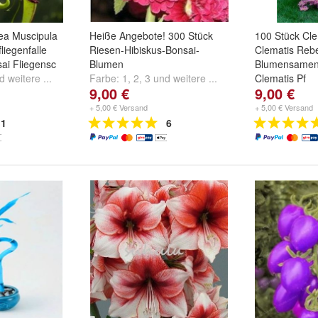
ea Muscipula
Heiße Angebote! 300 Stück
100 Stück Cl
liegenfalle
Riesen-Hibiskus-Bonsai-
Clematis Reb
ai Fliegensc
Blumen
Blumensamen 
nd
weitere ...
Farbe:
1
,
2
,
3
und
weitere ...
Clematis Pf
9,00 €
9,00 €
Farbe:
1
,
2
,
3
+ 5,00 € Versand
+ 5,00 € Versand
1
6