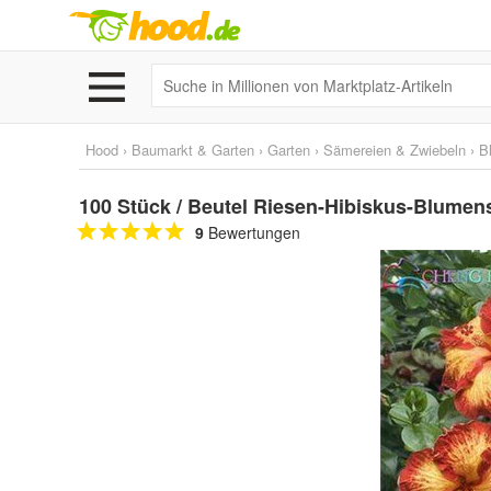
Hood
›
Baumarkt & Garten
›
Garten
›
Sämereien & Zwiebeln
›
B
100 Stück / Beutel Riesen-Hibiskus-Blume
9
Bewertungen