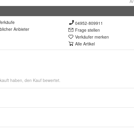
Ar
erkäufe
04952-809911
lich
er Anbieter
Frage stellen
Verkäufer merken
Alle Artikel
kauft haben, den Kauf bewertet.