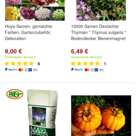
Hoya-Samen, gemischte
10000 Samen Deutscher
Farben, Gartenzubehör,
Thymian * Thymus vulgaris *
Dekoration
Bodendecker Bienenmagnet
9,00 €
6,49 €
Kostenloser Versand
Kostenloser Versand
6
1