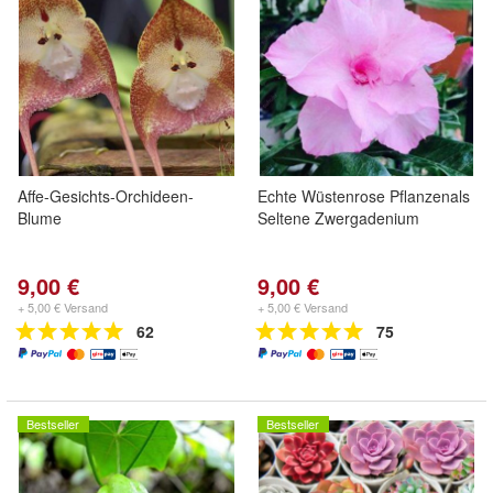
Affe-Gesichts-Orchideen-
Echte Wüstenrose Pflanzenals
Blume
Seltene Zwergadenium
9,00 €
9,00 €
+ 5,00 € Versand
+ 5,00 € Versand
62
75
Bestseller
Bestseller