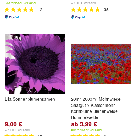
Kostenloser Versand
+ 1,10 € Versand
12
35
Lila Sonnenblumensamen
20m²-2000m² Mohnwiese
Saatgut ? Klatschmohn +
Kornblume Bienenweide
Hummelweide
9,00 €
ab 3,99 €
+ 5,00 € Versand
Kostenloser Versand