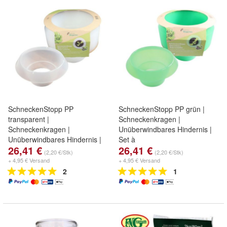
SchneckenStopp PP
SchneckenStopp PP grün |
transparent |
Schneckenkragen |
Schneckenkragen |
Unüberwindbares Hindernis |
Unüberwindbares Hindernis |
Set à
26,41 €
26,41 €
(2,20 €/Stk)
(2,20 €/Stk)
+ 4,95 € Versand
+ 4,95 € Versand
2
1