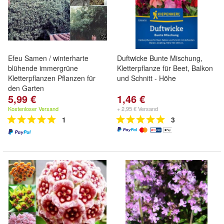
Efeu Samen / winterharte
Duftwicke Bunte Mischung,
blühende immergrüne
Kletterpflanze für Beet, Balkon
Kletterpflanzen Pflanzen für
und Schnitt - Höhe
den Garten
5,99 €
1,46 €
Kostenloser Versand
+ 2,95 € Versand
1
3