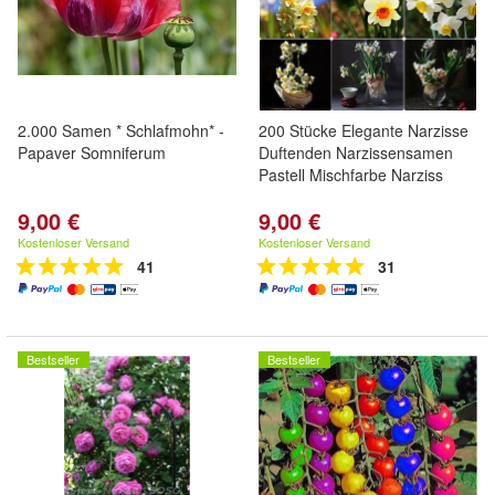
2.000 Samen * Schlafmohn* -
200 Stücke Elegante Narzisse
Papaver Somniferum
Duftenden Narzissensamen
Pastell Mischfarbe Narziss
9,00 €
9,00 €
Kostenloser Versand
Kostenloser Versand
41
31
Bestseller
Bestseller