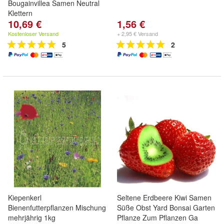
Bougainvillea Samen Neutral
Klettern
10,69 €
1,56 €
Kostenloser Versand
+ 2,95 € Versand
5
2
Kiepenkerl
Seltene Erdbeere Kiwi Samen
Bienenfutterpflanzen Mischung
Süße Obst Yard Bonsai Garten
mehrjährig 1kg
Pflanze Zum Pflanzen Ga