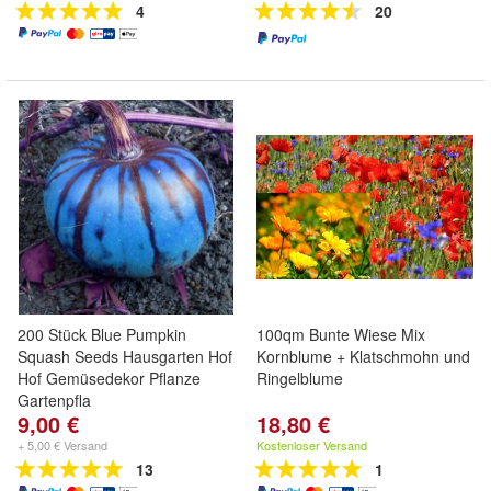
4
20
200 Stück Blue Pumpkin
100qm Bunte Wiese Mix
Squash Seeds Hausgarten Hof
Kornblume + Klatschmohn und
Hof Gemüsedekor Pflanze
Ringelblume
Gartenpfla
9,00 €
18,80 €
+ 5,00 € Versand
Kostenloser Versand
13
1