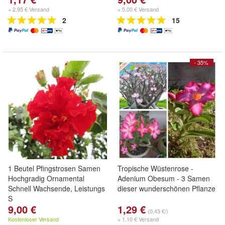
+ 2,95 € Versand
+ 5,00 € Versand
2
15
- 35%
1 Beutel Pfingstrosen Samen
Tropische Wüstenrose -
Hochgradig Ornamental
Adenium Obesum - 3 Samen
Schnell Wachsende, Leistungs
dieser wunderschönen Pflanze
S
9,00 €
1,29 €
(0,43 €/)
Kostenloser Versand
+ 1,10 € Versand