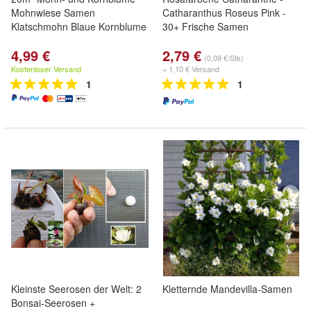
Mohnwiese Samen
Catharanthus Roseus Pink -
Klatschmohn Blaue Kornblume
30+ Frische Samen
4,99 €
2,79 €
(0,09 €/Stk)
Kostenloser Versand
+ 1,10 € Versand
1
1
Kleinste Seerosen der Welt: 2
Kletternde Mandevilla-Samen
Bonsai-Seerosen +