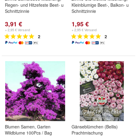
Regen- und Hitzefeste Beet- u
Kleinblumige Beet-, Balkon- u
Schnittzinnie
Schnittzinnie
3,91 €
1,95 €
+ 2,95 € Versand
+ 2,95 € Versand
2
2
Blumen Samen, Garten
Gänseblümchen (Bellis)
Wildblume 100Pcs / Bag
Prachtmischung