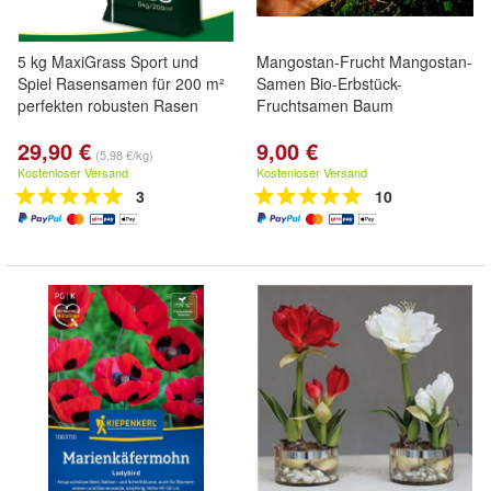
5 kg MaxiGrass Sport und
Mangostan-Frucht Mangostan-
Spiel Rasensamen für 200 m²
Samen Bio-Erbstück-
perfekten robusten Rasen
Fruchtsamen Baum
29,90 €
9,00 €
(5,98 €/kg)
Kostenloser Versand
Kostenloser Versand
3
10