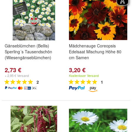
Gänseblümchen (Bellis)
Mädchenauge Coreopsis
Sperling´s Tausendschön
Edelsaat Mischung Höhe 80
(Wiesengänseblümchen)
cm Samen
2,73 €
3,20 €
+ 2,95 € Versand
Kostenloser Versand
2
1