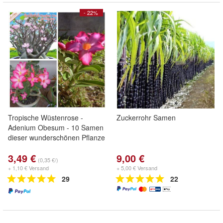
- 22%
Tropische Wüstenrose -
Zuckerrohr Samen
Adenium Obesum - 10 Samen
dieser wunderschönen Pflanze
3,49 €
9,00 €
(0,35 €/)
+ 1,10 € Versand
+ 5,00 € Versand
29
22