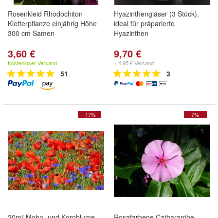
Rosenkleid Rhodochiton
Hyazinthengläser (3 Stück),
Kletterpflanze einjährig Höhe
ideal für präparierte
300 cm Samen
Hyazinthen
3,60 €
9,70 €
Kostenloser Versand
+ 4,95 € Versand
51
3
- 17%
- 7%
20m² Mohn- und Kornblume
Rosafarbene Catharanthe -