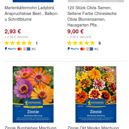
Marienkäfermohn Ladybird,
120 Stück Clivia Samen,
Anspruchslose Beet-, Balkon-
Seltene Farbe Chinesische
u Schnittblume
Clivia Blumensamen,
Hausgarten Pfla
2,93 €
9,00 €
+ 2,95 € Versand
+ 5,00 € Versand
1
9
Zinnie Bumblebee Mischung,
Zinnie Old Mexiko Mischung,