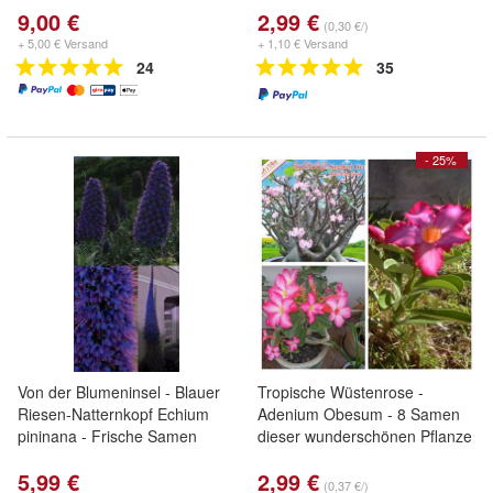
9,00 €
2,99 €
(0,30 €/)
+ 5,00 € Versand
+ 1,10 € Versand
24
35
- 25%
Von der Blumeninsel - Blauer
Tropische Wüstenrose -
Riesen-Natternkopf Echium
Adenium Obesum - 8 Samen
pininana - Frische Samen
dieser wunderschönen Pflanze
5,99 €
2,99 €
(0,37 €/)