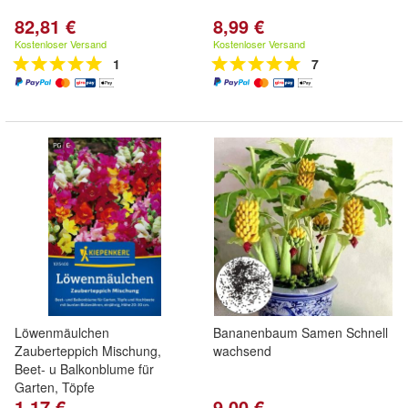
82,81 €
8,99 €
Kostenloser Versand
Kostenloser Versand
1
7
Löwenmäulchen
Bananenbaum Samen Schnell
Zauberteppich Mischung,
wachsend
Beet- u Balkonblume für
Garten, Töpfe
1,17 €
9,00 €