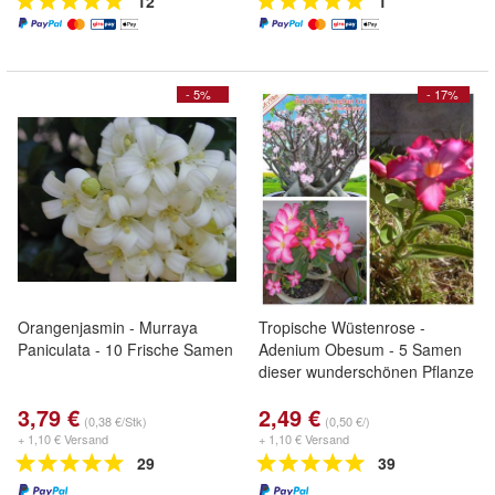
12
1
- 5%
- 17%
Orangenjasmin - Murraya
Tropische Wüstenrose -
Paniculata - 10 Frische Samen
Adenium Obesum - 5 Samen
dieser wunderschönen Pflanze
3,79 €
2,49 €
(0,38 €/Stk)
(0,50 €/)
+ 1,10 € Versand
+ 1,10 € Versand
29
39