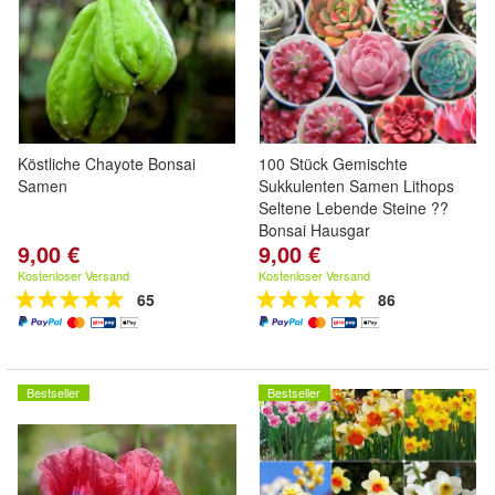
Köstliche Chayote Bonsai
100 Stück Gemischte
Samen
Sukkulenten Samen Lithops
Seltene Lebende Steine ??
Bonsai Hausgar
9,00 €
9,00 €
Kostenloser Versand
Kostenloser Versand
65
86
Bestseller
Bestseller