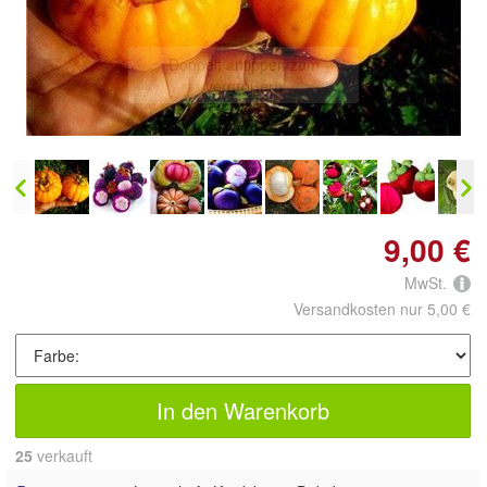
Doppelt antippen zum
vergrößern
9,00 €
MwSt.
Versandkosten nur 5,00 €
In den Warenkorb
25
 verkauft