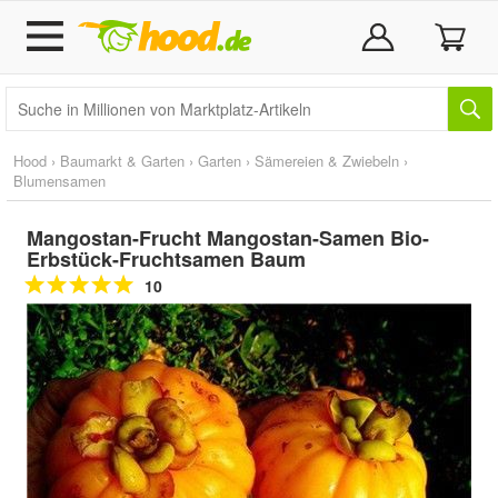
Hood
›
Baumarkt & Garten
›
Garten
›
Sämereien & Zwiebeln
›
Blumensamen
Mangostan-Frucht Mangostan-Samen Bio-
Erbstück-Fruchtsamen Baum
10