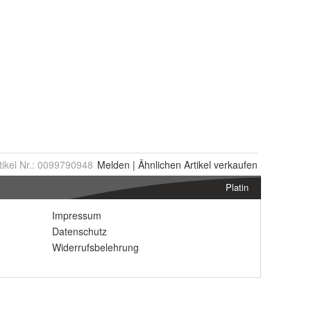
tikel Nr.:
0099790948
Melden
|
Ähnlichen
Artikel verkaufen
Platin
Impressum
Datenschutz
Widerrufsbelehrung