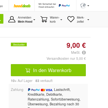
Mit Sicherheit bei
en
Hood einkaufen
Anmelden
Waren-
Merk-
Mein Hood
korb
zettel
9,00 €
Bestseller
MwSt.
Versandkosten nur 5,00 €
In den Warenkorb
10+
Auf Lager
83
 verkauft
Zahlung
, Lastschrift,
Kreditkarte, Debitkarte,
Ratenzahlung, Sofortüberweisung,
Überweisung, Bezahlung nach 30