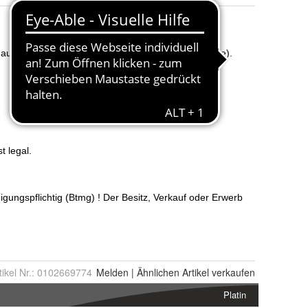
tikel Nr.:
0102669774
Melden
|
Ähnlichen
Artikel verkaufen
Platin