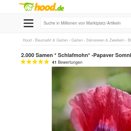
Hood
›
Baumarkt & Garten
›
Garten
›
Sämereien & Zwiebeln
›
B
2.000 Samen * Schlafmohn* -Papaver Somn
41
Bewertungen