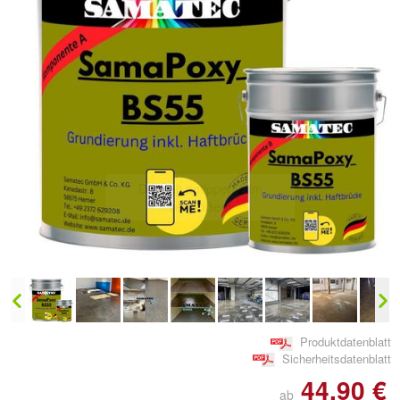
Doppelt antippen zum
vergrößern
Produktdatenblatt
Sicherheitsdatenblatt
44,90 €
ab