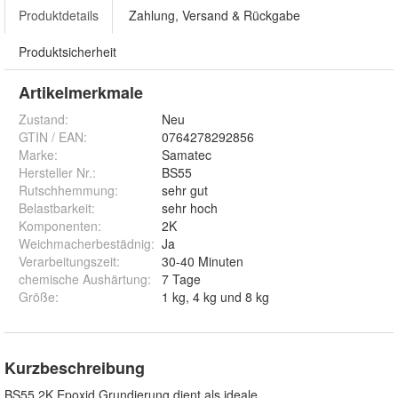
Produktdetails
Zahlung, Versand & Rückgabe
Produktsicherheit
Artikelmerkmale
Zustand:
Neu
GTIN / EAN:
0764278292856
Marke:
Samatec
Hersteller Nr.:
BS55
Rutschhemmung
:
sehr gut
Belastbarkeit
:
sehr hoch
Komponenten
:
2K
Weichmacherbestädnig
:
Ja
Verarbeitungszeit
:
30-40 Minuten
chemische Aushärtung
:
7 Tage
Größe
:
1 kg, 4 kg und 8 kg
Kurzbeschreibung
BS55 2K Epoxid Grundierung dient als ideale