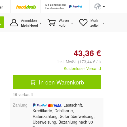
Mit Sicherheit bei
en
Hood einkaufen
Anmelden
Waren-
Merk-
Mein Hood
korb
zettel
43,36 €
inkl. MwSt. (173,44 € / l)
Kostenloser Versand
In den Warenkorb
19
 verkauft
Zahlung
, Lastschrift,
Kreditkarte, Debitkarte,
Ratenzahlung, Sofortüberweisung,
Überweisung, Bezahlung nach 30