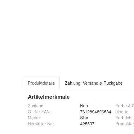
Produktdetails
Zahlung, Versand & Rückgabe
Artikelmerkmale
Zustand:
Neu
Farbe & G
GTIN / EAN:
7612894896534
einem
:
Marke:
Sika
Farbricht
Hersteller Nr.:
425507
Produktar