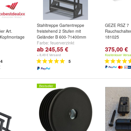
Stahltreppe Gartentreppe
GEZE RSZ 7
ßer Art.
freistehend 2 Stufen mit
Rauchschalter
 Kopfmontage
Geländer B 600-?1400mm
181025
Farbe:
feuerverzinkt
ab 245,55 €
375,00 €
+ 8,49 € Versand
Kostenloser Vers
4
5
Bestseller