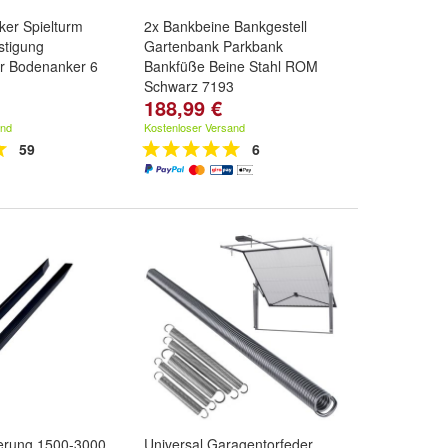
ker Spielturm
2x Bankbeine Bankgestell
stigung
Gartenbank Parkbank
r Bodenanker 6
Bankfüße Beine Stahl ROM
Schwarz 7193
188,99 €
and
Kostenloser Versand
59
6
erung 1500-3000
Universal Garagentorfeder