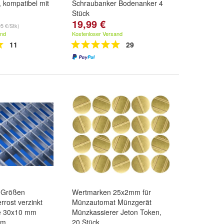
 kompatibel mit
Schraubanker Bodenanker 4
Stück
19,99 €
95 €/Stk)
and
Kostenloser Versand
11
29
 Größen
Wertmarken 25x2mm für
rrost verzinkt
Münzautomat Münzgerät
e 30x10 mm
Münzkassierer Jeton Token,
mm
20 Stück