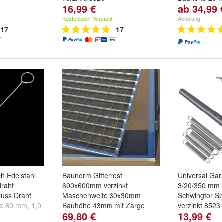
16,99 €
ab 34,99 
m
,
10 cm
und
Roste 30x10:
290 x 790mm
Kostenloser Versand
Abholung
und
weitere ..
17
17
h Edelstahl
Baunorm Gitterrost
Universal Gar
raht
600x600mm verzinkt
3/20/350 mm 
luss Draht
Maschenweite 30x30mm
Schwingtor S
 x 80 mm
,
1,0
Bauhöhe 43mm mit Zarge
verzinkt 8523
69,80 €
13,99 €
x 120 mm
und