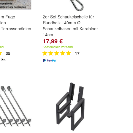
mm Fuge
2er Set Schaukelschelle für
len
Rundholz 140mm Ø
 Terrassendielen
Schaukelhaken mit Karabiner
14cm
17,99 €
Stück Muster
,
25
ck
und
weitere ...
and
Kostenloser Versand
35
17