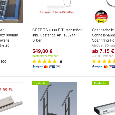
ost
GEZE TS 4000 E Türschließer
Spannschelle 
00x1000mm
inkl. Gestänge Art. 105211
Schnellspanns
nweite
Silber
Spannring Roh
öhe 20mm
Größe:
80 m
549,00 €
ab 7,15 €
mm
und
weite
Kostenloser Versand
+ 5,90 € Versand
100
9
Bestseller
Bestseller