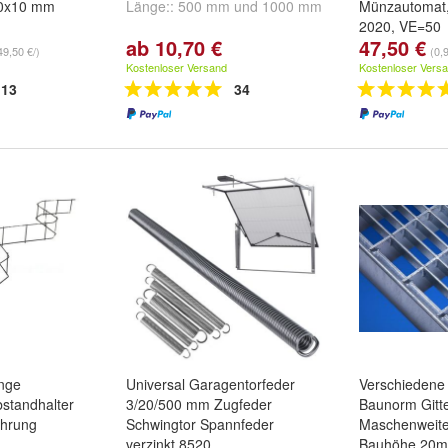
30x10 mm
Länge::
500 mm
und
1000 mm
Münzautomat,
2020, VE=50
ab 10,70 €
47,50 €
00mm
,
300 x
49,50 €/)
(0,
500mm
und
Kostenloser Versand
Kostenloser Vers
13
34
ange
Universal Garagentorfeder
Verschiedene
bstandhalter
3/20/500 mm Zugfeder
Baunorm Gitte
ehrung
Schwingtor Spannfeder
Maschenweit
verzinkt 8520
Bauhöhe 20