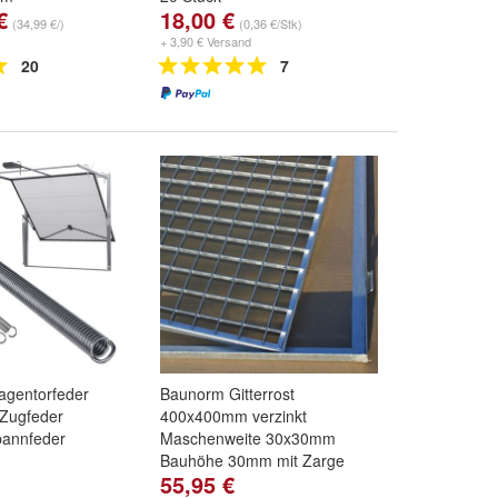
€
18,00 €
290 x 590mm
,
(34,99 €/)
(0,36 €/Stk)
,
340 x 490mm
+ 3,90 € Versand
.
20
7
agentorfeder
Baunorm Gitterrost
Zugfeder
400x400mm verzinkt
pannfeder
Maschenweite 30x30mm
Bauhöhe 30mm mit Zarge
55,95 €