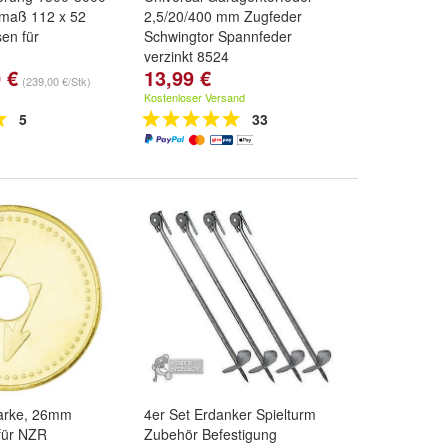
maß 112 x 52
2,5/20/400 mm Zugfeder
en für
Schwingtor Spannfeder
verzinkt 8524
 €
13,99 €
 mm
,
1600 mm
,
(239,00 €/Stk)
d
weitere ...
Kostenloser Versand
5
33
arke, 26mm
4er Set Erdanker Spielturm
für NZR
Zubehör Befestigung