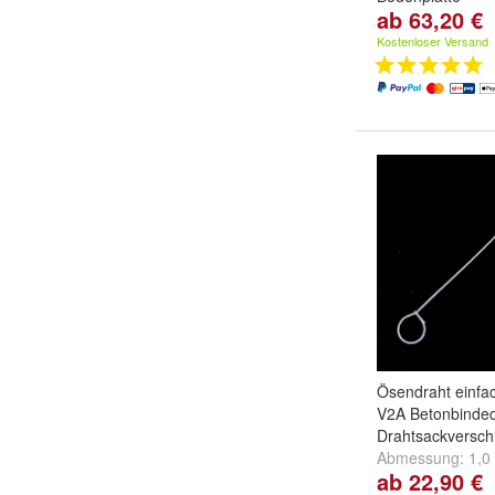
ab 63,20 €
Höhe:
6 cm
,
8 c
weitere ...
Kostenloser Versand
Ösendraht einfac
V2A Betonbinded
Drahtsackversch
Abmessung:
1,0
ab 22,90 €
x 100 mm
,
1,0 