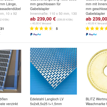
 mm Länge,
mm geschlossen für
mm mit Innen
Fassadendübel
Gabelstapler
mm geschloss
 mm
,
10 x 92
Innenmaße:
110 x 50 mm
,
130
Gabelstapler
ab 239,00 €
ab 239,00
mm
und
weitere
x 50 mm
und
150 x 50 mm
Länge:
1500
32 €/Stk)
(239,00 €/Stk)
1800 mm
un
+ 40,00 € Versand
+ 40,00 € Versand
31
5
rößen
Edelstahl Langloch LV
BLITZ Wertm
ste verzinkt
5x2x8,5x25 t=1,5mm
Waschmarke 