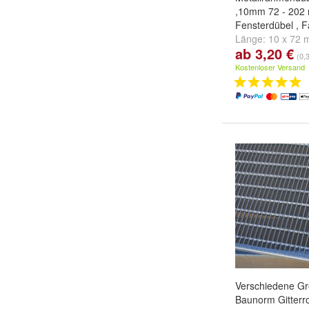
,10mm 72 - 202
Fensterdübel , 
Länge:
10 x 72
ab 3,20 €
mm
,
10 x 112 
(0,
...
Kostenloser Versand
Verschiedene G
Baunorm Gitterro