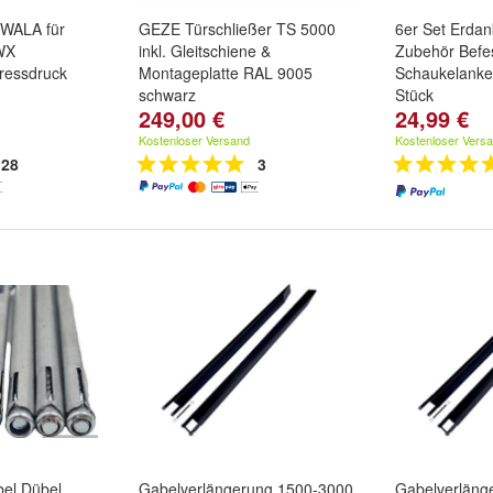
l WALA für
GEZE Türschließer TS 5000
6er Set Erdan
WX
inkl. Gleitschiene &
Zubehör Befe
ressdruck
Montageplatte RAL 9005
Schaukelanke
schwarz
Stück
249,00 €
24,99 €
Kostenloser Versand
Kostenloser Vers
28
3
el Dübel
Gabelverlängerung 1500-3000
Gabelverläng