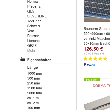
Norma
Prebena
QLS
SILVERLINE
ToolTech
Schwarz
Baunorm Gitterr
Veto
590x990mm / 6
Reisser
verzinkt Masche
Lienbacher
30x10mm Bauh
GEZE
126,50 €
Mehr
+ 7,00 € Versand
Eigenschaften
Länge
1000 mm
500 mm
Bestseller
250 mm
1500 mm
2000 mm
ca. 1 m
ca. 2 m
100 mm