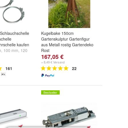
Schlauchschelle
Kugelbake 150cm
chelle
Gartenskulptur Gartenfigur
rschelle kaufen
aus Metall rostig Gartendeko
m
,
100 mm
,
120
Rost
167,05 €
re ...
+ 8,49 € Versand
161
22
Bestseller