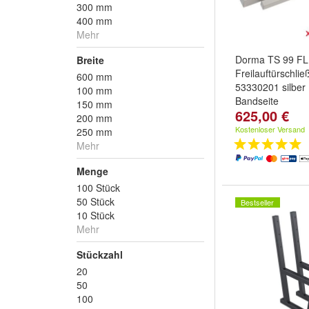
300 mm
400 mm
Mehr
Dorma TS 99 FL
Breite
Freilauftürschlie
600 mm
53330201 silber
100 mm
Bandseite
150 mm
625,00 €
200 mm
Kostenloser Versand
250 mm
Mehr
Menge
100 Stück
50 Stück
Bestseller
10 Stück
Mehr
Stückzahl
20
50
100