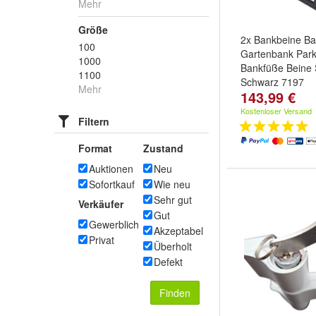
Mehr
Größe
2x Bankbeine Ba
100
Gartenbank Par
1000
Bankfüße Beine 
1100
Schwarz 7197
Mehr
143,99 €
Kostenloser Versand
Filtern
Format
Zustand
Auktionen
Neu
Sofortkauf
Wie neu
Sehr gut
Verkäufer
Gut
Gewerblich
Akzeptabel
Privat
Überholt
Defekt
Finden