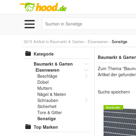
3215 Artikel in
Baumarkt & Garten
›
Eisenwaren
›
Sonstige
Kategorie
Baumarkt & Garten
Baumarkt & Garten
Zum Thema "Baumark
Eisenwaren
Artikel der gefunde
Beschläge
Dübel
Muttern
Suche speichern
Nägel & Nieten
Schrauben
Sicherheit
Bestseller
Tore & Gitter
Sonstige
Top Marken