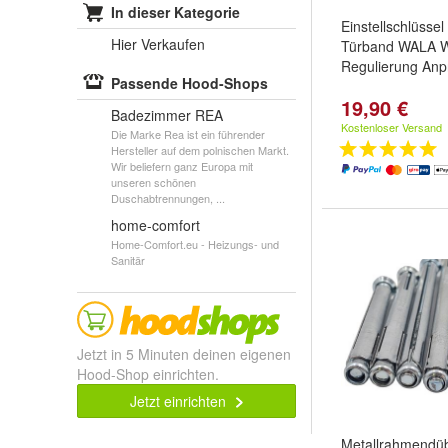
In dieser Kategorie
Einstellschlüsse
Hier Verkaufen
Türband WALA 
Regulierung Anp
Passende Hood-Shops
19,90 €
Badezimmer REA
Kostenloser Versand
Die Marke Rea ist ein führender
Hersteller auf dem polnischen Markt.
Wir beliefern ganz Europa mit
unseren schönen
Duschabtrennungen, ...
home-comfort
Home-Comfort.eu - Heizungs- und
Sanitär
Jetzt in 5 Minuten deinen eigenen
Hood-Shop einrichten.
Jetzt einrichten
Metallrahmendüb