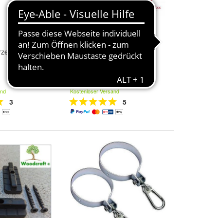
DORMA EMF
zentrale Art.
Elektromechanische
Feststellung Art.
9900064001800
222,00 €
and
Kostenloser Versand
3
5