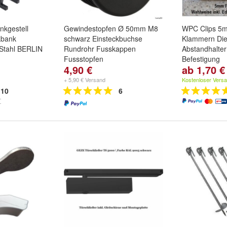
nkgestell
Gewindestopfen Ø 50mm M8
WPC Clips 5
kbank
schwarz Einsteckbuchse
Klammern Die
Stahl BERLIN
Rundrohr Fusskappen
Abstandhalter
Fussstopfen
Befestigung
4,90 €
ab 1,70 €
Stückzahl:
1 
Stück
,
50 Stü
+ 5,90 € Versand
Kostenloser Vers
10
6