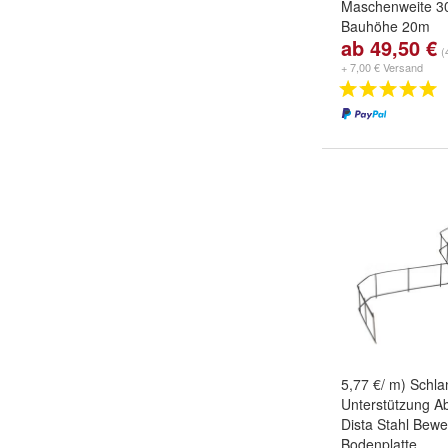
Maschenweite 
Bauhöhe 20m
ab 49,50 €
Größe:
300 x 6
(
800mm
,
350 x 
+ 7,00 € Versand
weitere ...
5,77 €/ m) Schl
Unterstützung A
Dista Stahl Bew
Bodenplatte