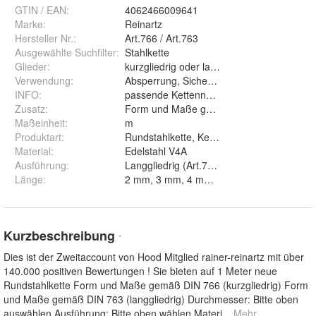
GTIN / EAN:
4062466009641
Marke:
Reinartz
Hersteller Nr.:
Art.766 / Art.763
Ausgewählte Suchfilter
:
Stahlkette
Glieder
:
kurzgliedrig oder langgliedrig
Verwendung
:
Absperrung, Sicherung, Maritim, Boot, Sei
INFO
:
passende Kettennotglieder im Ebay-Shop!
Zusatz
:
Form und Maße gemäß DIN763 / DIN766
Maßeinheit
:
m
Produktart
:
Rundstahlkette, Kette, Stahlkette, Edelstah
Material
:
Edelstahl V4A
Ausführung
:
Langgliedrig (Art.763) und Kurzglied
Länge
:
Kurzbeschreibung
*
Dies ist der Zweitaccount von Hood Mitglied rainer-reinartz mit über
140.000 positiven Bewertungen ! Sie bieten auf 1 Meter neue
Rundstahlkette Form und Maße gemäß DIN 766 (kurzgliedrig) Form
und Maße gemäß DIN 763 (langgliedrig) Durchmesser: Bitte oben
auswählen Ausführung: Bitte oben wählen Materi
... Mehr