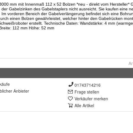
Ar
käufe
01743714216
lich
er Anbieter
Frage stellen
Verkäufer merken
Alle Artikel