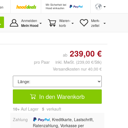
Mit Sicherheit bei
en
Hood einkaufen
Anmelden
Waren-
Merk-
Mein Hood
korb
zettel
239,00 €
ab
pro Paar inkl. MwSt.
(239,00 €/Stk)
Versandkosten nur 40,00 €
In den Warenkorb
10+
Auf Lager
5
 verkauft
Zahlung
, Kreditkarte, Lastschrift,
Ratenzahlung, Vorkasse per