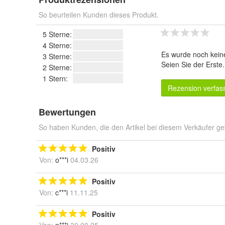
So beurteilen Kunden dieses Produkt.
5 Sterne:
4 Sterne:
Es wurde noch kein
3 Sterne:
Seien Sie der Erste
2 Sterne:
1 Stern:
Rezension verfas
Bewertungen
So haben Kunden, die den Artikel bei diesem Verkäufer ge
Positiv
Von:
o***i
04.03.26
Positiv
Von:
c***i
11.11.25
Positiv
Von:
n***i
30.09.25