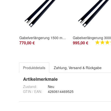
Gabelverlängerung 1500 mm 180 x 80 Innenmaß geschlossen für Gabelstapler
770,00 €
995,00 €
Produktdetails
Zahlung, Versand & Rückgabe
Artikelmerkmale
Zustand:
Neu
GTIN / EAN:
4260614469525