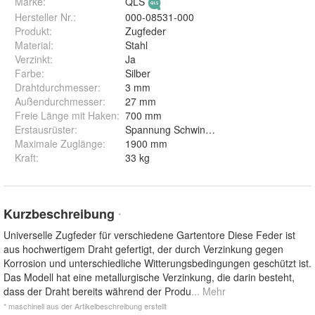
Marke:
QLS
Hersteller Nr.:
000-08531-000
Produkt
:
Zugfeder
Material
:
Stahl
Verzinkt
:
Ja
Farbe
:
Silber
Drahtdurchmesser
:
3 mm
Außendurchmesser
:
27 mm
Freie Länge mit Haken
:
700 mm
Erstausrüster
:
Spannung Schwingtor antirost Verlängeru
Maximale Zuglänge
:
1900 mm
Kraft
:
33 kg
Kurzbeschreibung
*
Universelle Zugfeder für verschiedene Gartentore Diese Feder ist
aus hochwertigem Draht gefertigt, der durch Verzinkung gegen
Korrosion und unterschiedliche Witterungsbedingungen geschützt ist.
Das Modell hat eine metallurgische Verzinkung, die darin besteht,
dass der Draht bereits während der Produ
... Mehr
* maschinell aus der Artikelbeschreibung erstellt