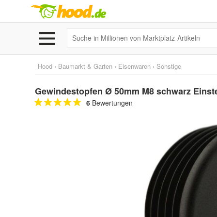
Hood
›
Baumarkt & Garten
›
Eisenwaren
›
Sonstige
Gewindestopfen Ø 50mm M8 schwarz Einst
6
Bewertungen