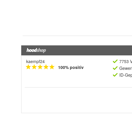
kaempf24
7753 V
100% positiv
Gewerb
ID-Gep