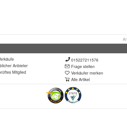
Ar
erkäufe
015227211576
lich
er Anbieter
Frage stellen
rüft
es Mitglied
Verkäufer merken
Alle Artikel
27975