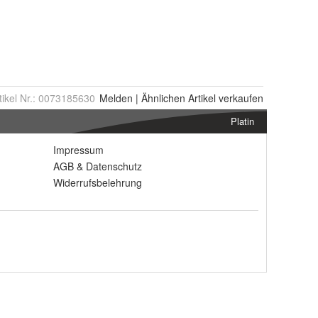
tikel Nr.:
0073185630
Melden
|
Ähnlichen
Artikel verkaufen
Platin
Impressum
AGB
&
Datenschutz
Widerrufsbelehrung