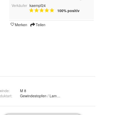
Verkäufer
kaempf24
100% positiv
Merken
Teilen
winde
:
M 8
duktart
:
Gewindestopfen / Lamellenstopfen