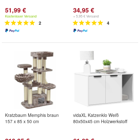
51,99 €
34,95 €
Kostenloser Versand
+ 5,95 € Versand
2
4
Kratzbaum Memphis braun
vidaXL Katzenklo Weiß
157 x 85 x 50 cm
80x50x45 cm Holzwerkstoff