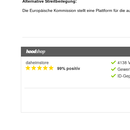
daheimstore
4138 V
99% positiv
Gewerb
ID-Gep