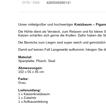
GTIN / EAN:
4260549280141