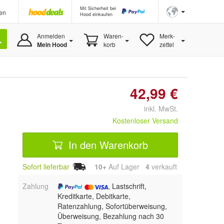
Mit Sicherheit bei
en
Hood einkaufen
Anmelden
Waren-
Merk-
Mein Hood
korb
zettel
42,99 €
inkl. MwSt.
Kostenloser Versand
In den Warenkorb
Sofort lieferbar
10+
Auf Lager
4
 verkauft
Zahlung
, Lastschrift,
Kreditkarte, Debitkarte,
Ratenzahlung, Sofortüberweisung,
Überweisung, Bezahlung nach 30