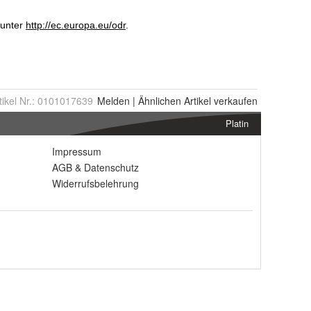
tikel Nr.:
0101017639
Melden
|
Ähnlichen
Artikel verkaufen
Platin
Impressum
AGB
&
Datenschutz
Widerrufsbelehrung