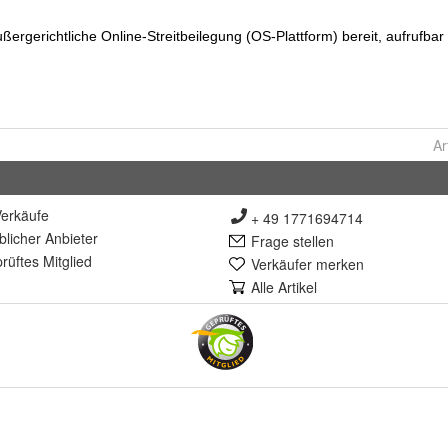
Ar
erkäufe
+ 49 1771694714
lich
er Anbieter
Frage stellen
rüft
es Mitglied
Verkäufer merken
Alle Artikel