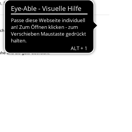
, Sisal
Farbe
:
Grau