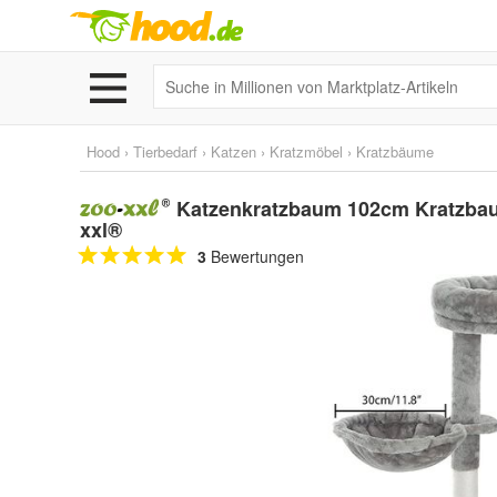
Hood
›
Tierbedarf
›
Katzen
›
Kratzmöbel
›
Kratzbäume
Katzenkratzbaum 102cm Kratzbaum
xxl®
3
Bewertungen