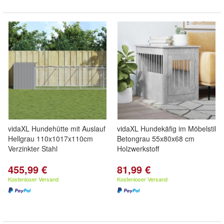
vidaXL Hundehütte mit Auslauf
vidaXL Hundekäfig im Möbelstil
Hellgrau 110x1017x110cm
Betongrau 55x80x68 cm
Verzinkter Stahl
Holzwerkstoff
455,99 €
81,99 €
Kostenloser Versand
Kostenloser Versand