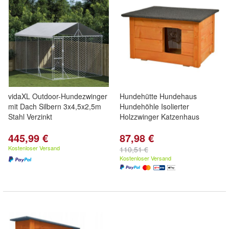
vidaXL Outdoor-Hundezwinger
Hundehütte Hundehaus
mit Dach Silbern 3x4,5x2,5m
Hundehöhle Isolierter
Stahl Verzinkt
Holzzwinger Katzenhaus
445,99 €
87,98 €
Kostenloser Versand
110,51 €
Kostenloser Versand