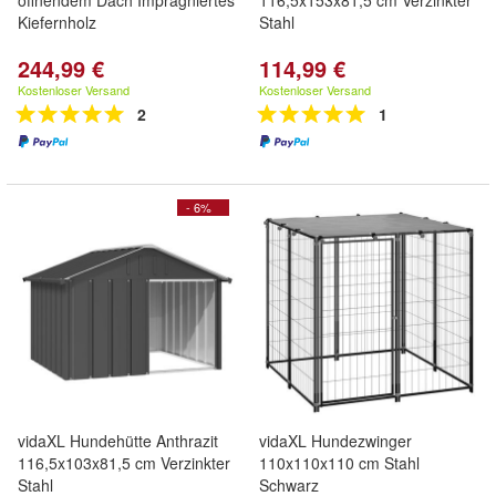
öffnendem Dach Imprägniertes
116,5x153x81,5 cm Verzinkter
Kiefernholz
Stahl
244,99 €
114,99 €
Kostenloser Versand
Kostenloser Versand
2
1
- 6%
vidaXL Hundehütte Anthrazit
vidaXL Hundezwinger
116,5x103x81,5 cm Verzinkter
110x110x110 cm Stahl
Stahl
Schwarz