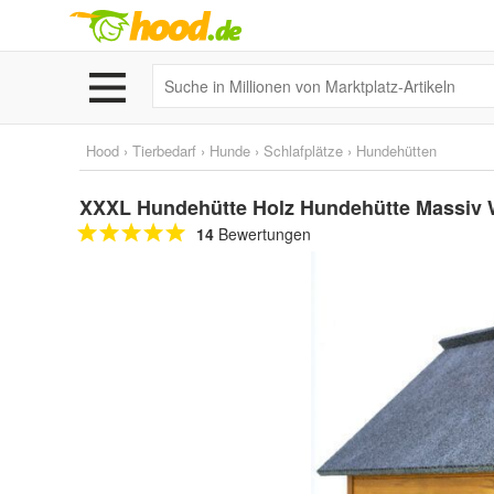
Hood
›
Tierbedarf
›
Hunde
›
Schlafplätze
›
Hundehütten
XXXL Hundehütte Holz Hundehütte Massiv We
14
Bewertungen