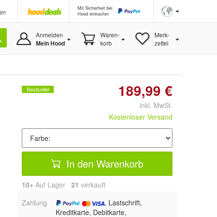
Mit Sicherheit bei
en
Hood einkaufen
Anmelden
Waren-
Merk-
Mein Hood
korb
zettel
189,99 €
Bestseller
inkl. MwSt.
Kostenloser Versand
In den Warenkorb
10+
Auf Lager
21
 verkauft
Zahlung
, Lastschrift,
Kreditkarte, Debitkarte,