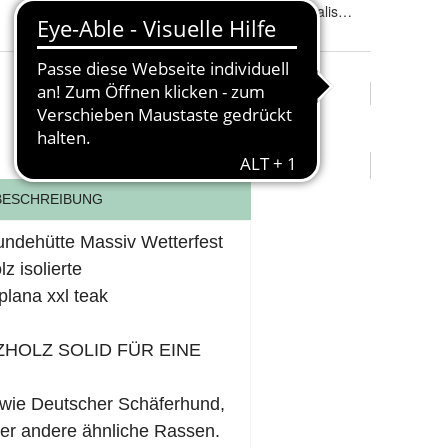
farbe
: