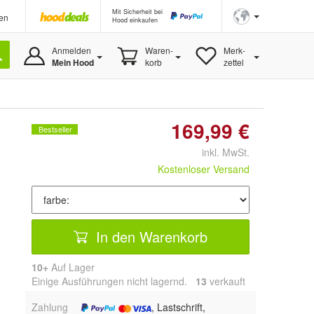
Mit Sicherheit bei
en
Hood einkaufen
Anmelden
Waren-
Merk-
Mein Hood
korb
zettel
169,99 €
Bestseller
inkl. MwSt.
Kostenloser Versand
In den Warenkorb
10+
Auf Lager
Einige Ausführungen nicht lagernd.
13
 verkauft
Zahlung
, Lastschrift,