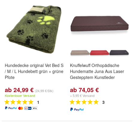
Hundedecke original Vet Bed S
Knuffelwuff Orthopädische
/ M / L Hundebett grün + grüne
Hundematte Juna Aus Laser
Pfote
Gestepptem Kunstleder
ab 24,99 €
ab 74,05 €
(24,99 €/Stk)
Kostenloser Versand
+ 5,95 € Versand
1
3