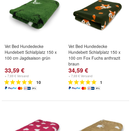
Vet Bed Hundedecke
Vet Bed Hundedecke
Hundebett Schlafplatz 150 x
Hundebett Schlafplatz 150 x
100 cm Jagdsaison grün
100 cm Fox Fuchs anthrazit
braun
33,59 €
34,59 €
+ 7,69 € Versand
+ 7,69 € Versand
10
1