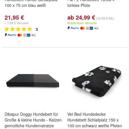
100 x 75 cm blau weiß
türkise Pfote
21,95 €
ab 24,99 €
(24,99 €/Stk)
+ 7,69 € Versand
Kostenloser Versand
3
Dibapur Doggy Hundebett für
Vet Bed Hundedecke
Große & kleine Hunde - Katzen
Hundebett Schlafplatz 150 x
gemütliche Hundematratze
100 cm schwarz weiße Pfoten