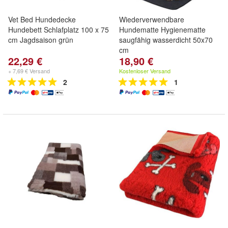
Vet Bed Hundedecke
Wiederverwendbare
Hundebett Schlafplatz 100 x 75
Hundematte Hygienematte
cm Jagdsaison grün
saugfähig wasserdicht 50x70
cm
22,29 €
18,90 €
+ 7,69 € Versand
Kostenloser Versand
2
1