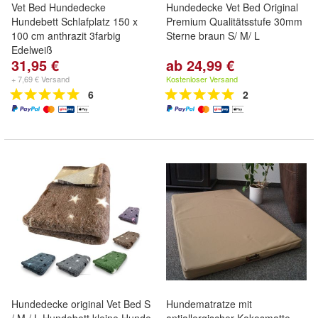
Vet Bed Hundedecke
Hundedecke Vet Bed Original
Hundebett Schlafplatz 150 x
Premium Qualitätsstufe 30mm
100 cm anthrazit 3farbig
Sterne braun S/ M/ L
Edelweiß
31,95 €
ab 24,99 €
+ 7,69 € Versand
Kostenloser Versand
6
2
Hundedecke original Vet Bed S
Hundematratze mit