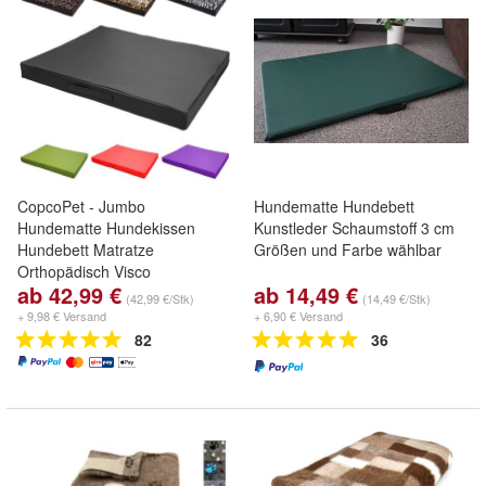
CopcoPet - Jumbo
Hundematte Hundebett
Hundematte Hundekissen
Kunstleder Schaumstoff 3 cm
Hundebett Matratze
Größen und Farbe wählbar
Orthopädisch Visco
ab 42,99 €
ab 14,49 €
(42,99 €/Stk)
(14,49 €/Stk)
+ 9,98 € Versand
+ 6,90 € Versand
82
36