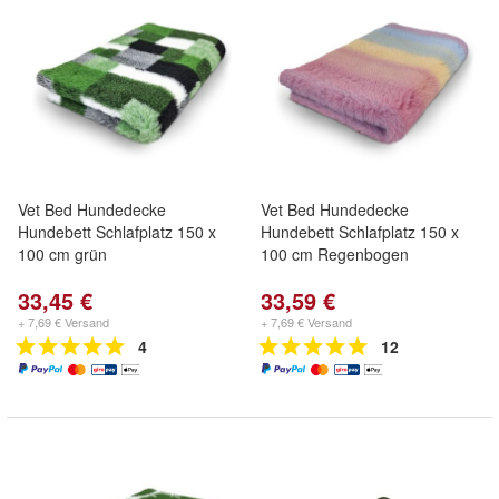
Vet Bed Hundedecke
Vet Bed Hundedecke
Hundebett Schlafplatz 150 x
Hundebett Schlafplatz 150 x
100 cm grün
100 cm Regenbogen
33,45 €
33,59 €
+ 7,69 € Versand
+ 7,69 € Versand
4
12