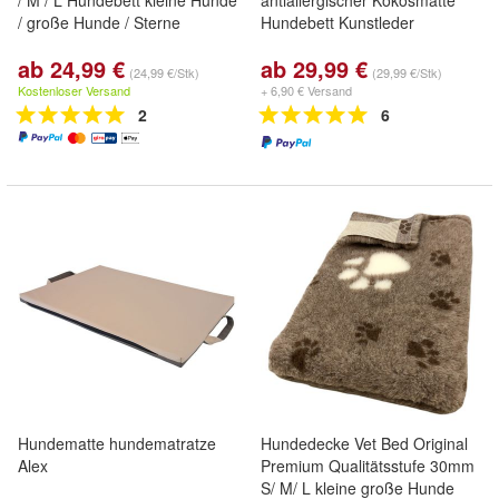
/ M / L Hundebett kleine Hunde
antiallergischer Kokosmatte
/ große Hunde / Sterne
Hundebett Kunstleder
ab 24,99 €
ab 29,99 €
(24,99 €/Stk)
(29,99 €/Stk)
Kostenloser Versand
+ 6,90 € Versand
2
6
Hundematte hundematratze
Hundedecke Vet Bed Original
Alex
Premium Qualitätsstufe 30mm
S/ M/ L kleine große Hunde