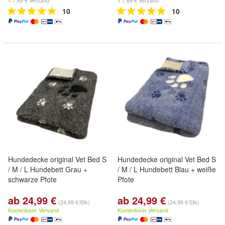
+ 7,69 € Versand
+ 7,69 € Versand
10
10
Hundedecke original Vet Bed S
Hundedecke original Vet Bed S
/ M / L Hundebett Grau +
/ M / L Hundebett Blau + weiße
schwarze Pfote
Pfote
ab 24,99 €
ab 24,99 €
(24,99 €/Stk)
(24,99 €/Stk)
Kostenloser Versand
Kostenloser Versand