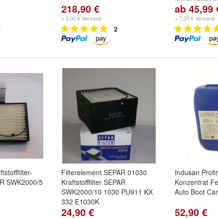
218,90 €
ab 45,99 
2Cyl
,
F30/F40
F50/F60/F70/
+ 3,00 € Versand
+ 7,20 € Versand
und
weitere ..
2
stofffilter-
Filterelement SEPAR 01030
Indusan Profir
PAR SWK2000/5
Kraftstofffilter SEPAR
Konzentrat Fe
SWK2000/10 1030 PU911 KX
Auto Boot Car
332 E1030K
24,90 €
52,90 €