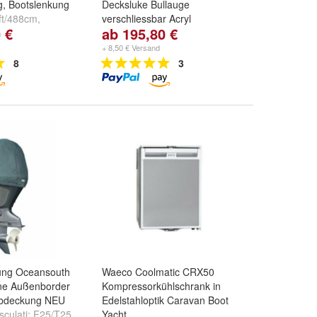
g, Bootslenkung
Decksluke Bullauge
ft/488cm
,
verschliessbar Acryl
 €
ab 195,80 €
8ft/549cm
und
Goiot Opal:
00
,
03
,
10
und
weitere ...
+ 8,50 € Versand
8
3
ung Oceansouth
Waeco Coolmatic CRX50
ne Außenborder
Kompressorkühlschrank in
Abdeckung NEU
Edelstahloptik Caravan Boot
culati:
F25/T25
Yacht