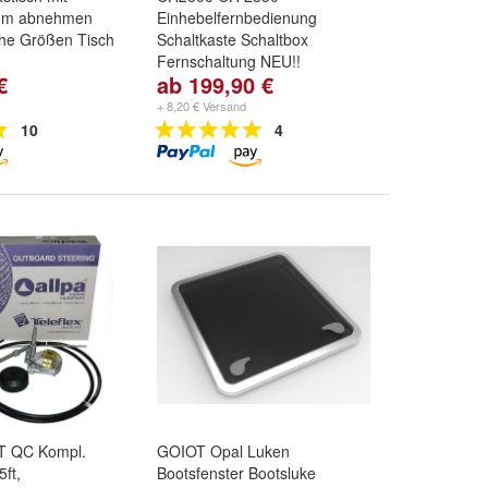
um abnehmen
Einhebelfernbedienung
che Größen Tisch
Schaltkaste Schaltbox
Fernschaltung NEU!!
€
ab 199,90 €
lm
,
Rund
,
Oval
Fernbedienung:
CH2850 ohne
.
Schalter
und
CH2800 mit
+ 8,20 € Versand
"Drehgripp" Schalter
10
4
-T QC Kompl.
GOIOT Opal Luken
ft,
Bootsfenster Bootsluke