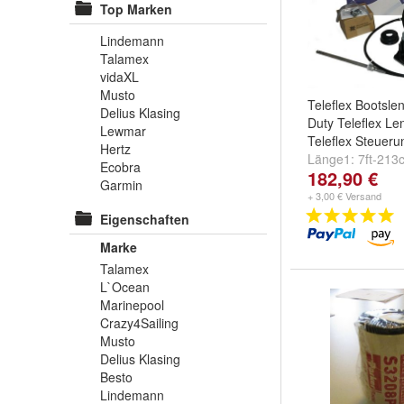
Top Marken
Lindemann
Talamex
vidaXL
Musto
Teleflex Bootsle
Delius Klasing
Duty Teleflex Le
Lewmar
Teleflex Steuer
Hertz
Länge1:
7ft-213
Ecobra
182,90 €
10ft-305cm
und
Garmin
+ 3,00 € Versand
Eigenschaften
Marke
Talamex
L`Ocean
Marinepool
Crazy4Sailing
Musto
Delius Klasing
Besto
Lindemann