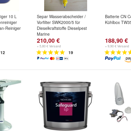
niger 10 L
Separ Wasserabscheider /
Batterie CN C
nreiniger
Vorfilter SWK2000/5 für
Kühlbox TW35
an-Reiniger
Dieselkraftstoffe Dieselpest
Marine
210,00 €
188,90 €
+ 5,80 € Versand
+ 9,90 € Versand
12
19