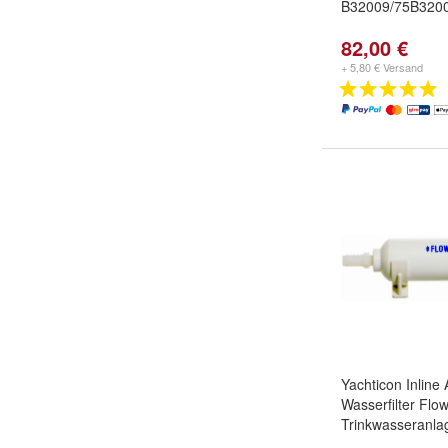
B32009/75B320
82,00 €
+ 5,80 € Versand
Yachticon Inline 
Wasserfilter Flo
Trinkwasseranla