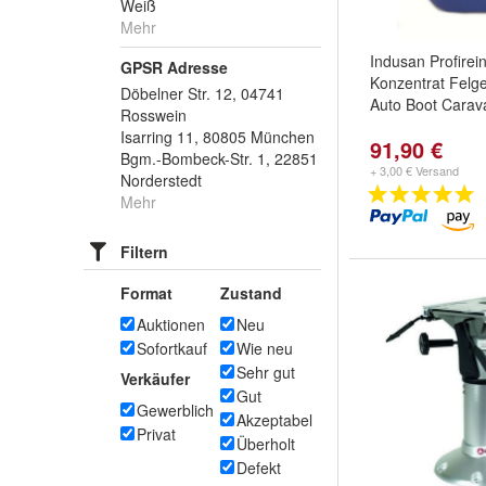
Weiß
Mehr
Indusan Profirei
GPSR Adresse
Konzentrat Felge
Döbelner Str. 12, 04741
Auto Boot Carav
Rosswein
Isarring 11, 80805 München
91,90 €
Bgm.-Bombeck-Str. 1, 22851
+ 3,00 € Versand
Norderstedt
Mehr
Filtern
Format
Zustand
Auktionen
Neu
Sofortkauf
Wie neu
Sehr gut
Verkäufer
Gut
Gewerblich
Akzeptabel
Privat
Überholt
Defekt