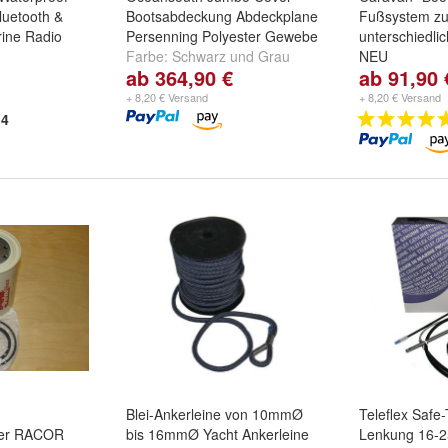
luetooth &
Bootsabdeckung Abdeckplane
Fußsystem z
ine Radio
Persenning Polyester Gewebe
unterschiedli
Farbe:
Schwarz
und
Grau
NEU
ab 364,90 €
ab 91,90 
Tischform:
Pa
und
weitere ..
+ 8,20 € Versand
+ 8,20 € Versand
4
Blei-Ankerleine von 10mmØ
Teleflex Safe
der RACOR
bis 16mmØ Yacht Ankerleine
Lenkung 16-25