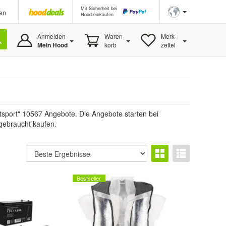
Mit Sicherheit bei
en
Hood einkaufen
Anmelden
Waren-
Merk-
Mein Hood
korb
zettel
tsport" 10567 Angebote. Die Angebote starten bei
 gebraucht kaufen.
Bestseller