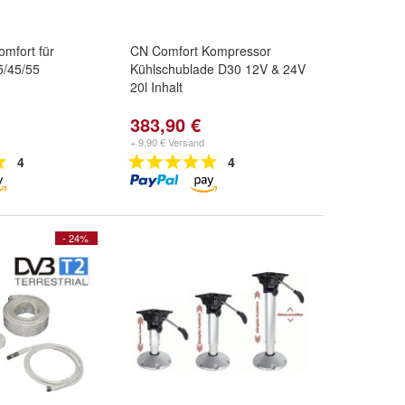
omfort für
CN Comfort Kompressor
/45/55
Kühlschublade D30 12V & 24V
20l Inhalt
383,90 €
+ 9,90 € Versand
4
4
- 24%