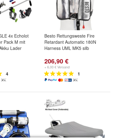
LE 4x Echolot
Besto Rettungsweste Fire
r Pack M mit
Retardant Automatic 180N
Akku Lader
Harness UML MK5 silb
206,90 €
+ 6,00 € Versand
4
1