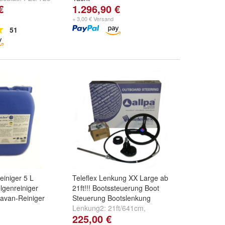
€
1.296,90 €
/T30/T40 3Cyl
,
T50/T60 4Cyl
+ 3,00 € Versand
.
51
einiger 5 L
Teleflex Lenkung XX Large ab
lgenreiniger
21ft!!! Bootssteuerung Boot
avan-Reiniger
Steuerung Bootslenkung
Lenkung2:
21ft/641cm
,
225,00 €
22ft/671cm
,
23ft/702cm
und