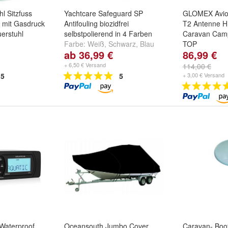
hl Sitzfuss
Yachtcare Safeguard SP
GLOMEX Avior
n mit Gasdruck
Antifouling biozidfrei
T2 Antenne H
erstuhl
selbstpolierend in 4 Farben
Caravan Cam
Farbe:
Weiß
,
Schwarz
,
Blau
TOP
ab 36,99 €
86,99 €
und
weitere ...
+ 6,50 € Versand
114,00 €
5
5
+ 3,00 € Versand
Waterproof
Oceansouth Jumbo Cover
Caravan- Boot