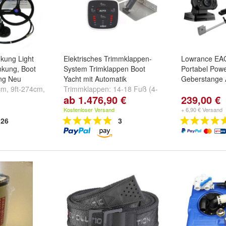
nkung Light
Elektrisches Trimmklappen-
Lowrance EAG
nkung, Boot
System Trimklappen Boot
Portabel Powe
ung Neu
Yacht mit Automatik
Geberstange 
cm
,
9ft-274cm
,
Trimmklappen:
14-18 Fuß (4-
ab 1.476,90 €
239,00 €
weitere ...
5,5m)
,
16-26 Fuß (5-7,5m)
,
22-30 Fuß (7-9m)
und
weitere
Kostenloser Versand
+ 6,90 € Versand
...
26
3