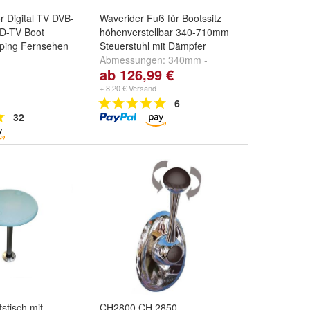
 Digital TV DVB-
Waverider Fuß für Bootssitz
D-TV Boot
höhenverstellbar 340-710mm
ping Fernsehen
Steuerstuhl mit Dämpfer
Abmessungen:
340mm -
ab 126,99 €
450mm
,
500mm -630mm
und
580mm - 710mm
+ 8,20 € Versand
6
32
stisch mit
CH2800 CH 2850