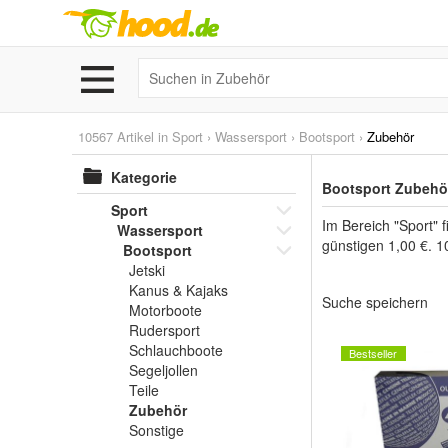
10567 Artikel in
Sport
›
Wassersport
›
Bootsport
›
Zubehör
Kategorie
Bootsport Zubehör
Sport
Im Bereich "Sport" 
Wassersport
günstigen 1,00 €. 1
Bootsport
Jetski
Kanus & Kajaks
Suche speichern
Motorboote
Rudersport
Schlauchboote
Bestseller
Segeljollen
Teile
Zubehör
Sonstige