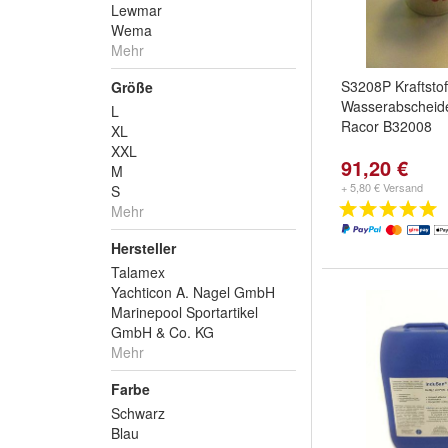
Lewmar
Wema
Mehr
S3208P Kraftstoff
Größe
Wasserabscheide
L
Racor B32008
XL
XXL
91,20 €
M
+ 5,80 € Versand
S
Mehr
Hersteller
Talamex
Yachticon A. Nagel GmbH
Marinepool Sportartikel
GmbH & Co. KG
Mehr
Farbe
Schwarz
Blau