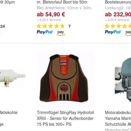
09 30µm
m. Bleivorlauf Boot bis 50m
Bootsteuerun
Blei-Ankerleine:
10mm x 30m
,
Lenkung2:
16
ab 54,90 €
ab 232,90
12mm x 35m
,
14mm x 40m
17ft/518cm
,
1
und
weitere ...
weitere ...
+ 9,20 € Versand
+ 3,00 € Versand
24
7
Aktivkohle
Trimmflügel StingRay Hydrofoil
Motorabdeck
w
XRIII - Senior für Außenborder
Yamaha Mari
ge
75 PS bis 300+ PS
Schutzhülle 
MotorhaubeOs