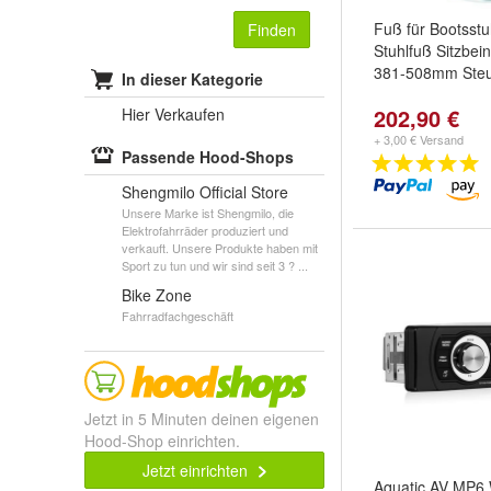
Fuß für Bootsstu
Finden
Stuhlfuß Sitzbei
381-508mm Steu
In dieser Kategorie
202,90 €
Hier Verkaufen
+ 3,00 € Versand
Passende Hood-Shops
Shengmilo Official Store
Unsere Marke ist Shengmilo, die
Elektrofahrräder produziert und
verkauft. Unsere Produkte haben mit
Sport zu tun und wir sind seit 3 ? ...
Bike Zone
Fahrradfachgeschäft
Jetzt in 5 Minuten deinen eigenen
Hood-Shop einrichten.
Jetzt einrichten
Aquatic AV MP6 