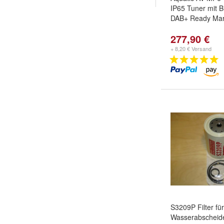
IP65 Tuner mit B
DAB+ Ready Mar
277,90 €
+ 8,20 € Versand
S3209P Filter für
Wasserabschei