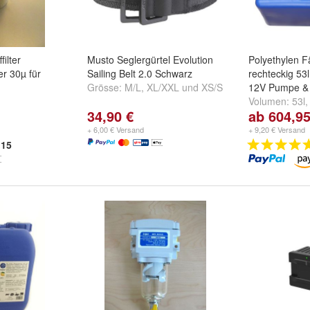
filter
Musto Seglergürtel Evolution
Polyethylen F
r 30µ für
Sailing Belt 2.0 Schwarz
rechteckig 53l 
Grösse:
M/L
,
XL/XXL
und
XS/S
12V Pumpe &
Volumen:
53l
34,90 €
ab 604,95
+ 6,00 € Versand
+ 9,20 € Versand
15