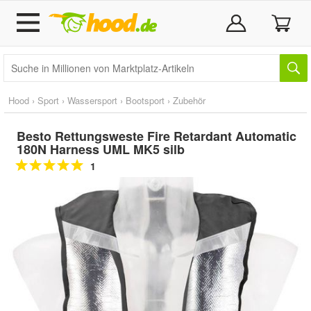
Hood
›
Sport
›
Wassersport
›
Bootsport
›
Zubehör
Besto Rettungsweste Fire Retardant Automatic
180N Harness UML MK5 silb
1