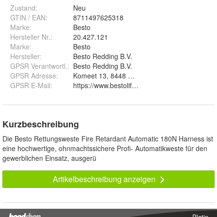
Zustand:
Neu
GTIN / EAN:
8711497625318
Marke:
Besto
Hersteller Nr.:
20.427.121
Marke
:
Besto
Hersteller
:
Besto Redding B.V.
GPSR Verantwortl.
:
Besto Redding B.V.
GPSR Adresse
:
Komeet 13, 8448 CG Heerenveen
GPSR E-Mail
:
https://www.bestolifesaver.com/contact/
Kurzbeschreibung
Die Besto Rettungsweste Fire Retardant Automatic 180N Harness ist
eine hochwertige, ohnmachtssichere Profi- Automatikweste für den
gewerblichen Einsatz, ausgerü
Artikelbeschreibung anzeigen
Platin