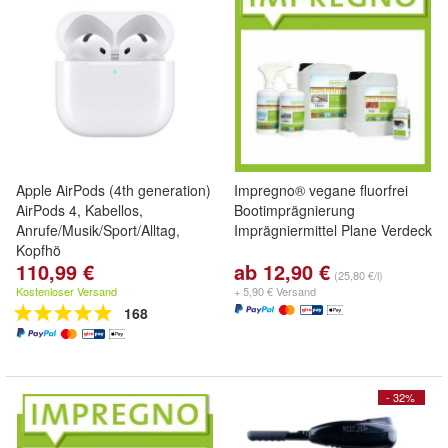
Apple AirPods (4th generation)
Impregno® vegane fluorfrei
AirPods 4, Kabellos,
Bootimprägnierung
Anrufe/Musik/Sport/Alltag,
Imprägniermittel Plane Verdeck
Kopfhö
110,99 €
ab 12,90 €
(25,80 €/l)
Kostenloser Versand
+ 5,90 € Versand
168
- 32%