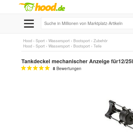
Hood
›
Sport
›
Wassersport
›
Bootsport
›
Zubehör
Hood
›
Sport
›
Wassersport
›
Bootsport
›
Teile
Tankdeckel mechanischer Anzeige für12/25
8
Bewertungen