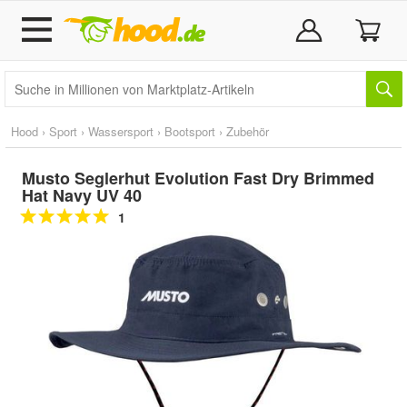
Hood
›
Sport
›
Wassersport
›
Bootsport
›
Zubehör
Musto Seglerhut Evolution Fast Dry Brimmed
Hat Navy UV 40
1