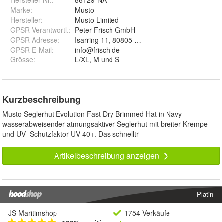
Hersteller Nr.:
86129-NA
Marke
:
Musto
Hersteller
:
Musto Limited
GPSR Verantwortl.
:
Peter Frisch GmbH
GPSR Adresse
:
Isarring 11, 80805 München
GPSR E-Mail
:
info@frisch.de
Grösse
:
L/XL, M und S
Kurzbeschreibung
Musto Seglerhut Evolution Fast Dry Brimmed Hat in Navy-
wasserabweisender atmungsaktiver Seglerhut mit breiter Krempe
und UV- Schutzfaktor UV 40+. Das schnelltr
Artikelbeschreibung anzeigen
Platin
JS Maritimshop
1754 Verkäufe