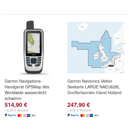
Garmin Navigations-
Garmin Navionics Vektor
Handgerät GPSMap 86s
Seekarte LARGE NAEU628L
Worldwide wasserdicht
Großbritannien Irland Holland
schwimm
514,90 €
247,90 €
+ 6,00 € Versand
+ 6,00 € Versand