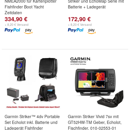
NMEA2000 für Kartenplotter
Striker und EchoMap Serie mit
Fishfinder Boot Yacht
Batterie + Ladegerät
Zeitdaten
334,90 €
172,90 €
+ 8,20 € Versand
+ 8,20 € Versand
Garmin Striker™ 4dv Portable
Garmin Striker Vivid 7sv mit
Set Echolot inkl. Batterie und
GT52HW-TM Geber, Echolot,
Ladegerät Fishfinder
Fischfinder, 010-02553-01