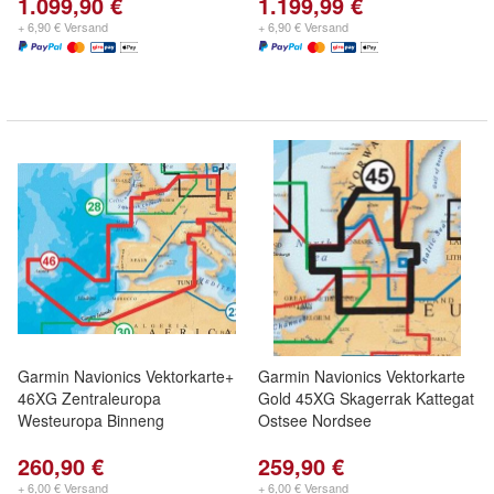
1.099,90 €
1.199,99 €
+ 6,90 € Versand
+ 6,90 € Versand
Garmin Navionics Vektorkarte+
Garmin Navionics Vektorkarte
46XG Zentraleuropa
Gold 45XG Skagerrak Kattegat
Westeuropa Binneng
Ostsee Nordsee
260,90 €
259,90 €
+ 6,00 € Versand
+ 6,00 € Versand