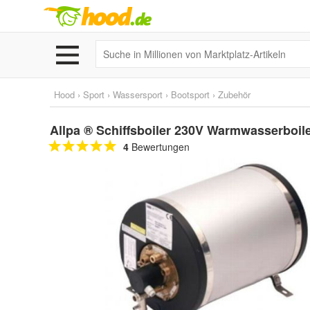
Hood
›
Sport
›
Wassersport
›
Bootsport
›
Zubehör
Allpa ® Schiffsboiler 230V Warmwasserboil
4
Bewertungen