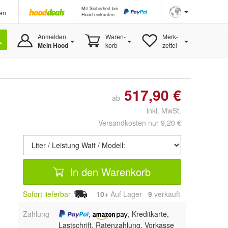
Mit Sicherheit bei
en
Hood einkaufen
Anmelden
Waren-
Merk-
Mein Hood
korb
zettel
517,90 €
ab
inkl. MwSt.
Versandkosten nur 9,20 €
In den Warenkorb
Sofort lieferbar
10+
Auf Lager
9
 verkauft
Zahlung
,
, Kreditkarte,
Lastschrift, Ratenzahlung, Vorkasse