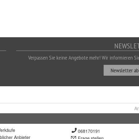
Ar
erkäufe
068170191
lich
er Anbieter
Frage stellen